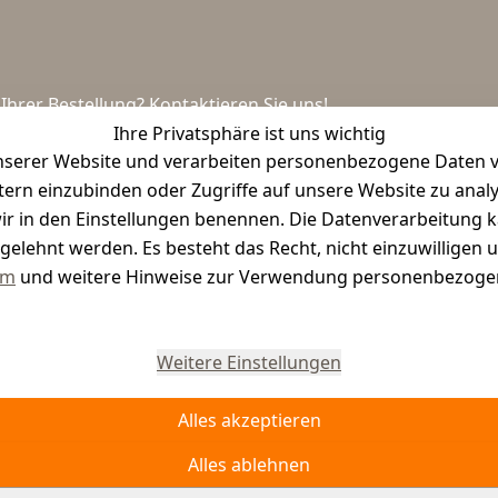
hrer Bestellung? Kontaktieren Sie uns!
Ihre Privatsphäre ist uns wichtig
serer Website und verarbeiten personenbezogene Daten vo
etern einzubinden oder Zugriffe auf unsere Website zu anal
e wir in den Einstellungen benennen. Die Datenverarbeitung 
gelehnt werden. Es besteht das Recht, nicht einzuwilligen 
um
und weitere Hinweise zur Verwendung personenbezogen
Vertrag widerrufen
Weitere Einstellungen
Alles akzeptieren
Alles ablehnen