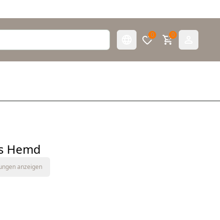
0
0
es Hemd
tungen anzeigen