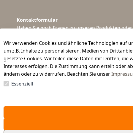
Kontaktformular
Haben Sie noch Fragen zu unseren Produkten oder I
support@waidmeister.de
Wir verwenden Cookies und ähnliche Technologien auf un
um z.B. Inhalte zu personalisieren, Medien von Drittanbi
gesetzte Cookies. Wir teilen diese Daten mit Dritten, di
Interesses erfolgen. Die Zustimmung kann erteilt oder ab
ändern oder zu widerrufen. Beachten Sie unser
Impress
Essenziell