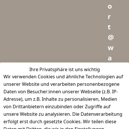
o
r
t
@
w
a
i
Ihre Privatsphäre ist uns wichtig
Wir verwenden Cookies und ähnliche Technologien auf
d
unserer Website und verarbeiten personenbezogene
m
Daten von Besucher:innen unserer Webseite (z.B. IP-
e
Adresse), um z.B. Inhalte zu personalisieren, Medien
von Drittanbietern einzubinden oder Zugriffe auf
i
unsere Website zu analysieren. Die Datenverarbeitung
s
erfolgt erst durch gesetzte Cookies. Wir teilen diese