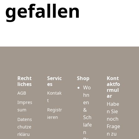
gefallen
Recht
Servic
Shop
Kont
liches
es
aktfo
Wo
rmul
AGB
Kontak
hn
ar
t
en
Impres
Habe
&
sum
Registr
n Sie
Sch
ieren
noch
Datens
lafe
Frage
chutze
n
n zu
rkläru