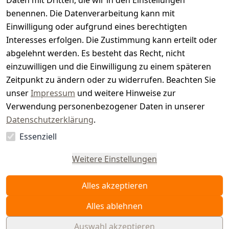
t
Daten mit Dritten, die wir in den Einstellungen
benennen. Die Datenverarbeitung kann mit
e
Einwilligung oder aufgrund eines berechtigten
r.
Interesses erfolgen. Die Zustimmung kann erteilt oder
abgelehnt werden. Es besteht das Recht, nicht
d
einzuwilligen und die Einwilligung zu einem späteren
e
Zeitpunkt zu ändern oder zu widerrufen. Beachten Sie
unser
Impressum
und weitere Hinweise zur
Verwendung personenbezogener Daten in unserer
Datenschutzerklärung
.
Essenziell
Vertrag
widerrufen
Weitere Einstellungen
Alles akzeptieren
Alles ablehnen
Auswahl akzeptieren
© WAIDMEISTER 2026