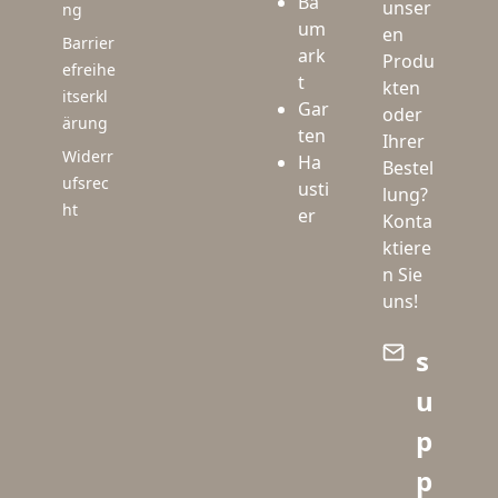
Ba
unser
ng
um
en
Barrier
ark
Produ
efreihe
t
kten
itserkl
Gar
oder
ärung
ten
Ihrer
Widerr
Ha
Bestel
ufsrec
usti
lung?
ht
er
Konta
ktiere
n Sie
uns!
s
u
p
p