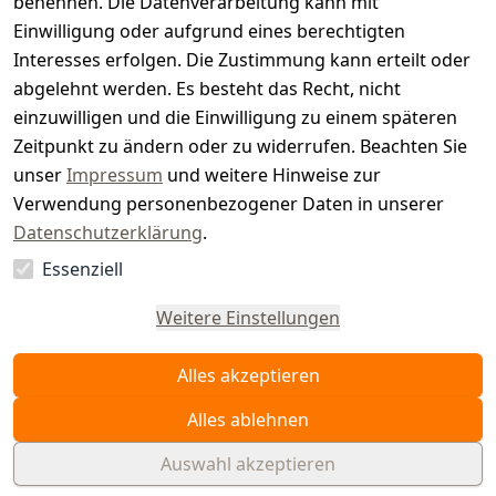
benennen. Die Datenverarbeitung kann mit
e
Einwilligung oder aufgrund eines berechtigten
r.
Interesses erfolgen. Die Zustimmung kann erteilt oder
abgelehnt werden. Es besteht das Recht, nicht
d
einzuwilligen und die Einwilligung zu einem späteren
e
Zeitpunkt zu ändern oder zu widerrufen. Beachten Sie
unser
Impressum
und weitere Hinweise zur
Verwendung personenbezogener Daten in unserer
Datenschutzerklärung
.
Essenziell
Vertrag
widerrufen
Weitere Einstellungen
Alles akzeptieren
Alles ablehnen
Auswahl akzeptieren
© WAIDMEISTER 2026