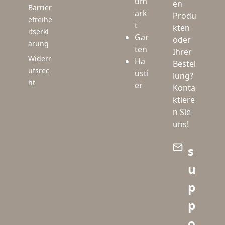
um
en
Barrier
ark
Produ
efreihe
t
kten
itserkl
Gar
oder
ärung
ten
Ihrer
Widerr
Ha
Bestel
ufsrec
usti
lung?
ht
er
Konta
ktiere
n Sie
uns!
s
u
p
p
o