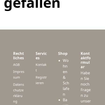
gefallen
Recht
Servic
Shop
Kont
liches
es
aktfo
Wo
rmul
AGB
Kontak
hn
ar
t
en
Impres
Habe
&
sum
Registr
n Sie
Sch
ieren
noch
Datens
lafe
Frage
chutze
n
n zu
rkläru
Ba
unser
ng