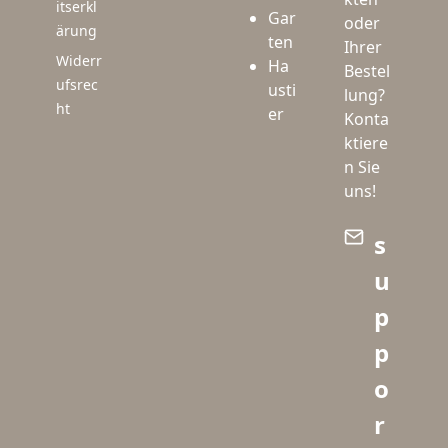
itserkl
Gar
oder
ärung
ten
Ihrer
Widerr
Ha
Bestel
ufsrec
usti
lung?
ht
er
Konta
ktiere
n Sie
uns!
s
u
p
p
o
r