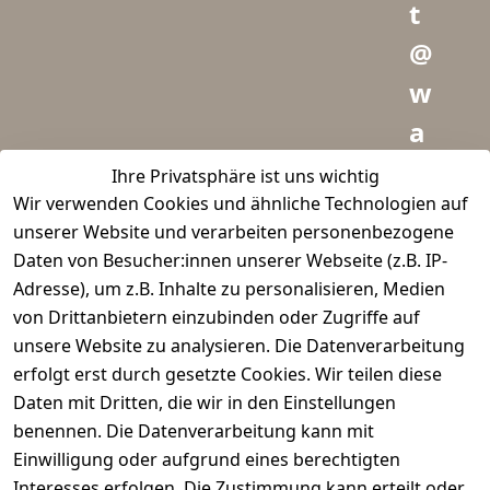
t
@
w
a
i
Ihre Privatsphäre ist uns wichtig
Wir verwenden Cookies und ähnliche Technologien auf
d
unserer Website und verarbeiten personenbezogene
m
Daten von Besucher:innen unserer Webseite (z.B. IP-
e
Adresse), um z.B. Inhalte zu personalisieren, Medien
von Drittanbietern einzubinden oder Zugriffe auf
i
unsere Website zu analysieren. Die Datenverarbeitung
s
erfolgt erst durch gesetzte Cookies. Wir teilen diese
t
Daten mit Dritten, die wir in den Einstellungen
benennen. Die Datenverarbeitung kann mit
e
Einwilligung oder aufgrund eines berechtigten
r.
Interesses erfolgen. Die Zustimmung kann erteilt oder