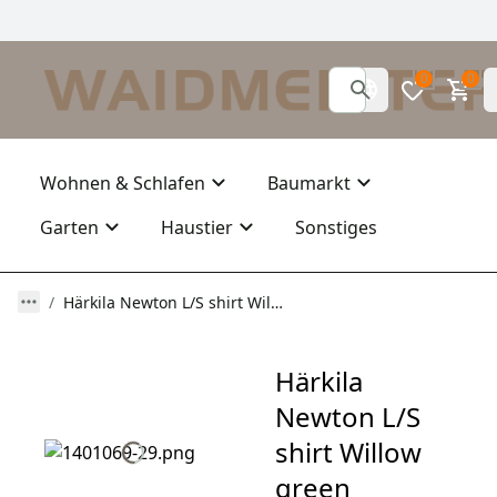
0
0
Wohnen & Schlafen
Baumarkt
Garten
Haustier
Sonstiges
Härkila Newton L/S shirt Willow green
Härkila
Newton L/S
shirt Willow
green