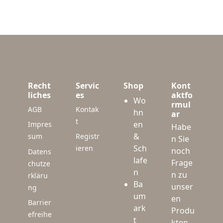
Recht
Servic
Shop
Kont
liches
es
aktfo
Wo
rmul
AGB
Kontak
hn
ar
t
en
Impres
Habe
&
sum
Registr
n Sie
Sch
ieren
noch
Datens
lafe
Frage
chutze
n
n zu
rkläru
Ba
unser
ng
um
en
Barrier
ark
Produ
efreihe
t
kten