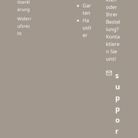
itserkl
Gar
oder
ärung
ten
Ihrer
Widerr
Ha
Bestel
ufsrec
usti
lung?
ht
er
Konta
ktiere
n Sie
uns!
s
u
p
p
o
r