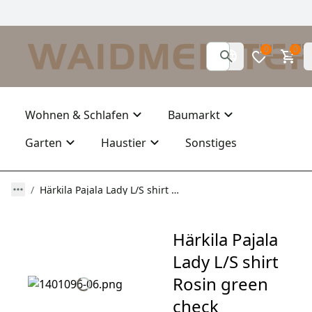
0
0
Wohnen & Schlafen
Baumarkt
Garten
Haustier
Sonstiges
Härkila Pajala Lady L/S shirt Rosin green check
Härkila Pajala
Lady L/S shirt
Rosin green
check