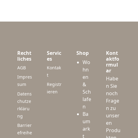
Recht
Servic
Shop
Kont
liches
es
aktfo
Wo
rmul
AGB
Kontak
hn
ar
t
en
Impres
Habe
&
sum
Registr
n Sie
Sch
ieren
noch
Datens
lafe
Frage
chutze
n
n zu
rkläru
Ba
unser
ng
um
en
Barrier
ark
Produ
efreihe
t
kten