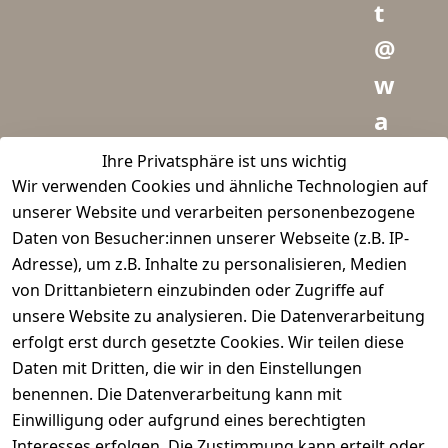
t
@
w
a
i
Ihre Privatsphäre ist uns wichtig
Wir verwenden Cookies und ähnliche Technologien auf
d
unserer Website und verarbeiten personenbezogene
m
Daten von Besucher:innen unserer Webseite (z.B. IP-
e
Adresse), um z.B. Inhalte zu personalisieren, Medien
von Drittanbietern einzubinden oder Zugriffe auf
i
unsere Website zu analysieren. Die Datenverarbeitung
s
erfolgt erst durch gesetzte Cookies. Wir teilen diese
t
Daten mit Dritten, die wir in den Einstellungen
benennen. Die Datenverarbeitung kann mit
e
Einwilligung oder aufgrund eines berechtigten
r.
Interesses erfolgen. Die Zustimmung kann erteilt oder