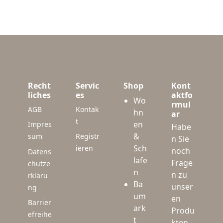
Recht
Servic
Shop
Kont
liches
es
aktfo
Wo
rmul
AGB
Kontak
hn
ar
t
en
Impres
Habe
&
sum
Registr
n Sie
Sch
ieren
noch
Datens
lafe
Frage
chutze
n
n zu
rkläru
Ba
unser
ng
um
en
Barrier
ark
Produ
efreihe
t
kten