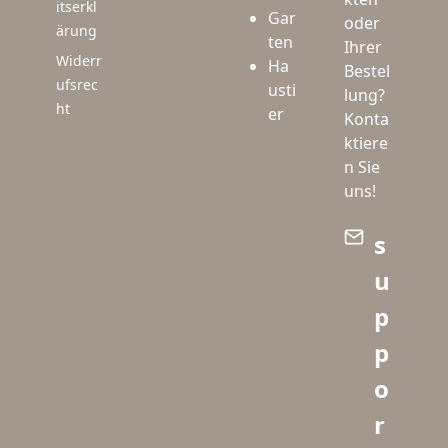
itserkl
Gar
oder
ärung
ten
Ihrer
Widerr
Ha
Bestel
ufsrec
usti
lung?
ht
er
Konta
ktiere
n Sie
uns!
s
u
p
p
o
r