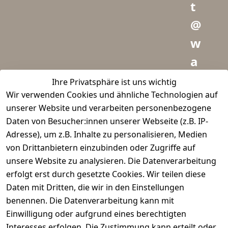
t
@
w
a
i
Ihre Privatsphäre ist uns wichtig
Wir verwenden Cookies und ähnliche Technologien auf
d
unserer Website und verarbeiten personenbezogene
m
Daten von Besucher:innen unserer Webseite (z.B. IP-
e
Adresse), um z.B. Inhalte zu personalisieren, Medien
von Drittanbietern einzubinden oder Zugriffe auf
i
unsere Website zu analysieren. Die Datenverarbeitung
s
erfolgt erst durch gesetzte Cookies. Wir teilen diese
t
Daten mit Dritten, die wir in den Einstellungen
benennen. Die Datenverarbeitung kann mit
e
Einwilligung oder aufgrund eines berechtigten
r.
Interesses erfolgen. Die Zustimmung kann erteilt oder