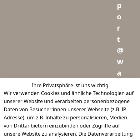
p
o
r
t
@
w
a
i
Ihre Privatsphäre ist uns wichtig
Wir verwenden Cookies und ähnliche Technologien auf
d
unserer Website und verarbeiten personenbezogene
m
Daten von Besucher:innen unserer Webseite (z.B. IP-
e
Adresse), um z.B. Inhalte zu personalisieren, Medien
von Drittanbietern einzubinden oder Zugriffe auf
i
unsere Website zu analysieren. Die Datenverarbeitung