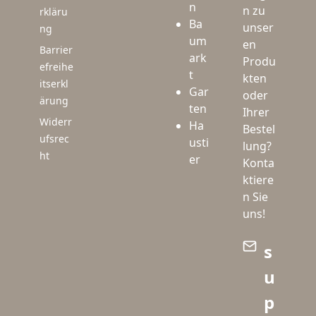
n
n zu
rkläru
Ba
unser
ng
um
en
Barrier
ark
Produ
efreihe
t
kten
itserkl
Gar
oder
ärung
ten
Ihrer
Widerr
Ha
Bestel
ufsrec
usti
lung?
ht
er
Konta
ktiere
n Sie
uns!
s
u
p