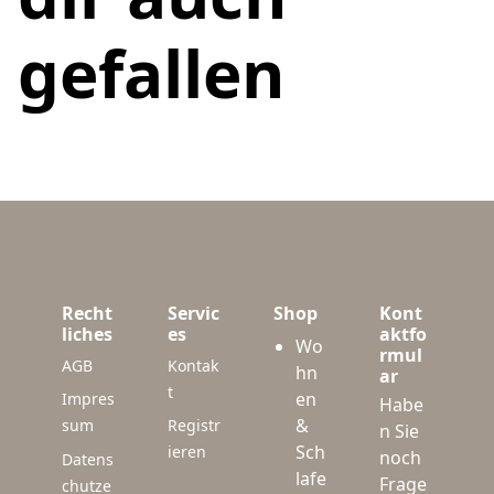
gefallen
Recht
Servic
Shop
Kont
liches
es
aktfo
Wo
rmul
AGB
Kontak
hn
ar
t
en
Impres
Habe
&
sum
Registr
n Sie
Sch
ieren
noch
Datens
lafe
Frage
chutze