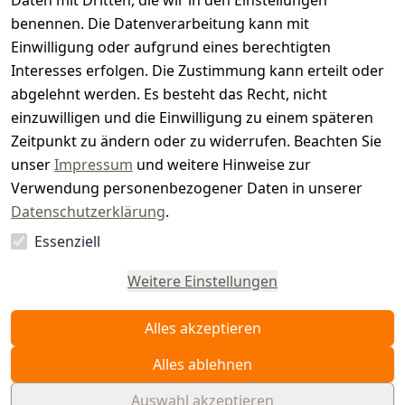
t
Daten mit Dritten, die wir in den Einstellungen
benennen. Die Datenverarbeitung kann mit
e
Einwilligung oder aufgrund eines berechtigten
r.
Interesses erfolgen. Die Zustimmung kann erteilt oder
abgelehnt werden. Es besteht das Recht, nicht
d
einzuwilligen und die Einwilligung zu einem späteren
e
Zeitpunkt zu ändern oder zu widerrufen. Beachten Sie
unser
Impressum
und weitere Hinweise zur
Verwendung personenbezogener Daten in unserer
Datenschutzerklärung
.
Essenziell
Vertrag
widerrufen
Weitere Einstellungen
Alles akzeptieren
Alles ablehnen
Auswahl akzeptieren
© WAIDMEISTER 2026