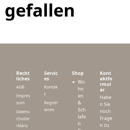
gefallen
Recht
Servic
Shop
Kont
liches
es
aktfo
Wo
rmul
AGB
Kontak
hn
ar
t
en
Impres
Habe
&
sum
Registr
n Sie
Sch
ieren
noch
Datens
lafe
Frage
chutze
n
n zu
rkläru