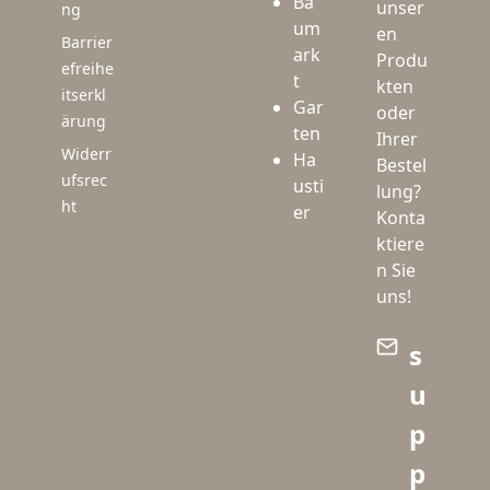
Ba
unser
ng
um
en
Barrier
ark
Produ
efreihe
t
kten
itserkl
Gar
oder
ärung
ten
Ihrer
Widerr
Ha
Bestel
ufsrec
usti
lung?
ht
er
Konta
ktiere
n Sie
uns!
s
u
p
p