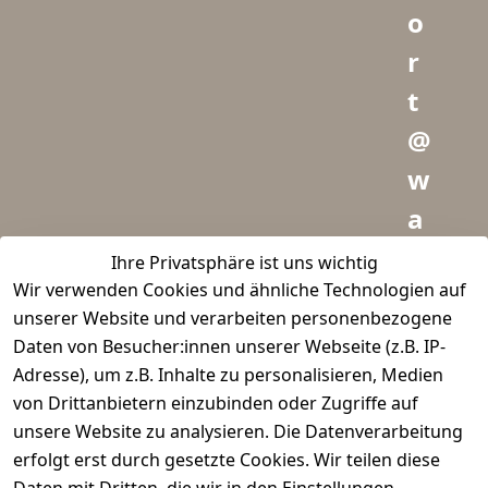
o
r
t
@
w
a
i
Ihre Privatsphäre ist uns wichtig
Wir verwenden Cookies und ähnliche Technologien auf
d
unserer Website und verarbeiten personenbezogene
m
Daten von Besucher:innen unserer Webseite (z.B. IP-
e
Adresse), um z.B. Inhalte zu personalisieren, Medien
von Drittanbietern einzubinden oder Zugriffe auf
i
unsere Website zu analysieren. Die Datenverarbeitung
s
erfolgt erst durch gesetzte Cookies. Wir teilen diese