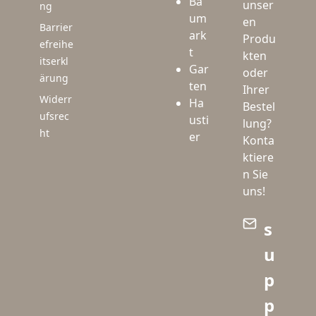
Ba
unser
ng
um
en
Barrier
ark
Produ
efreihe
t
kten
itserkl
Gar
oder
ärung
ten
Ihrer
Widerr
Ha
Bestel
ufsrec
usti
lung?
ht
er
Konta
ktiere
n Sie
uns!
s
u
p
p