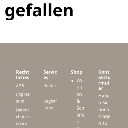
gefallen
Recht
Servic
Shop
Kont
liches
es
aktfo
Wo
rmul
AGB
Kontak
hn
ar
t
en
Impres
Habe
&
sum
Registr
n Sie
Sch
ieren
noch
Datens
lafe
Frage
chutze
n
n zu
rkläru