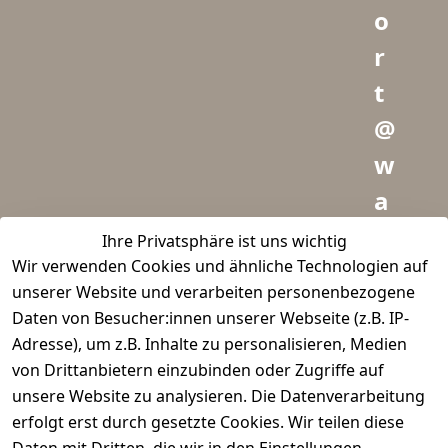
o
r
t
@
w
a
i
Ihre Privatsphäre ist uns wichtig
Wir verwenden Cookies und ähnliche Technologien auf
d
unserer Website und verarbeiten personenbezogene
m
Daten von Besucher:innen unserer Webseite (z.B. IP-
e
Adresse), um z.B. Inhalte zu personalisieren, Medien
von Drittanbietern einzubinden oder Zugriffe auf
i
unsere Website zu analysieren. Die Datenverarbeitung
s
erfolgt erst durch gesetzte Cookies. Wir teilen diese