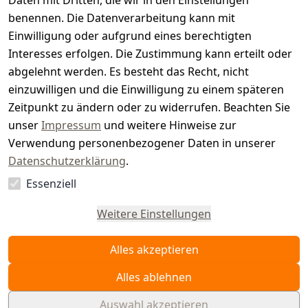
t
Daten mit Dritten, die wir in den Einstellungen
benennen. Die Datenverarbeitung kann mit
e
Einwilligung oder aufgrund eines berechtigten
r.
Interesses erfolgen. Die Zustimmung kann erteilt oder
abgelehnt werden. Es besteht das Recht, nicht
d
einzuwilligen und die Einwilligung zu einem späteren
e
Zeitpunkt zu ändern oder zu widerrufen. Beachten Sie
unser
Impressum
und weitere Hinweise zur
Verwendung personenbezogener Daten in unserer
Datenschutzerklärung
.
Essenziell
Vertrag
widerrufen
Weitere Einstellungen
Alles akzeptieren
Alles ablehnen
Auswahl akzeptieren
© WAIDMEISTER 2026