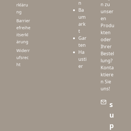
n
n zu
rkläru
Ba
unser
ng
um
en
Barrier
ark
Produ
efreihe
t
kten
itserkl
Gar
oder
ärung
ten
Ihrer
Widerr
Ha
Bestel
ufsrec
usti
lung?
ht
er
Konta
ktiere
n Sie
uns!
s
u
p