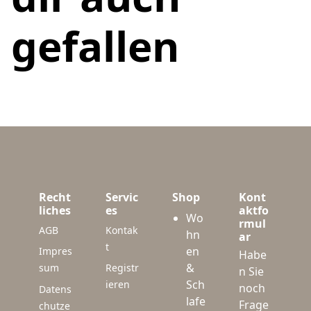
gefallen
Recht
Servic
Shop
Kont
liches
es
aktfo
Wo
rmul
AGB
Kontak
hn
ar
t
en
Impres
Habe
&
sum
Registr
n Sie
Sch
ieren
noch
Datens
lafe
Frage
chutze