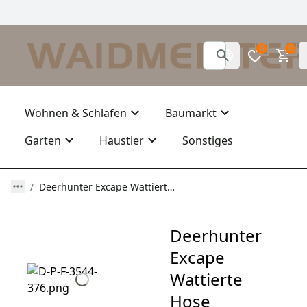
0
0
Wohnen & Schlafen
Baumarkt
Garten
Haustier
Sonstiges
Deerhunter Excape Wattierte Hose
Deerhunter
Excape
Wattierte
Hose