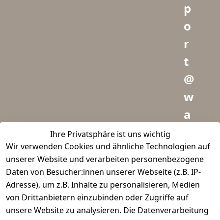
p
o
r
t
@
w
a
i
Ihre Privatsphäre ist uns wichtig
Wir verwenden Cookies und ähnliche Technologien auf
d
unserer Website und verarbeiten personenbezogene
m
Daten von Besucher:innen unserer Webseite (z.B. IP-
e
Adresse), um z.B. Inhalte zu personalisieren, Medien
von Drittanbietern einzubinden oder Zugriffe auf
i
unsere Website zu analysieren. Die Datenverarbeitung