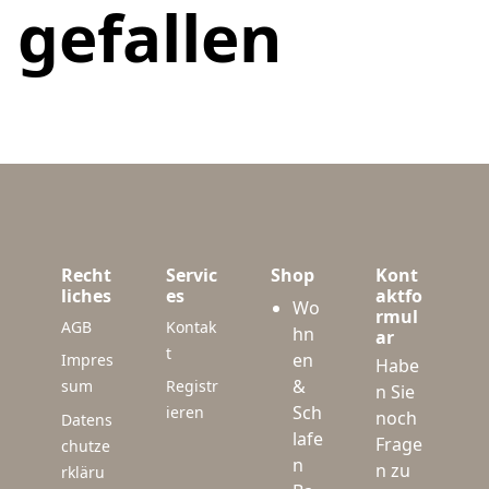
gefallen
Recht
Servic
Shop
Kont
liches
es
aktfo
Wo
rmul
AGB
Kontak
hn
ar
t
en
Impres
Habe
&
sum
Registr
n Sie
Sch
ieren
noch
Datens
lafe
Frage
chutze
n
n zu
rkläru