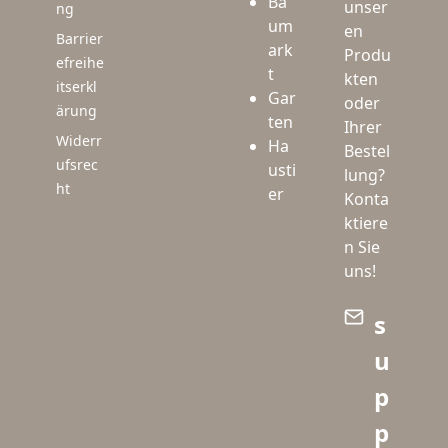
Ba
unser
ng
um
en
Barrier
ark
Produ
efreihe
t
kten
itserkl
Gar
oder
ärung
ten
Ihrer
Widerr
Ha
Bestel
ufsrec
usti
lung?
ht
er
Konta
ktiere
n Sie
uns!
s
u
p
p