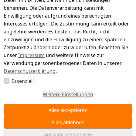
t
Daten mit Dritten, die wir in den Einstellungen
benennen. Die Datenverarbeitung kann mit
e
Einwilligung oder aufgrund eines berechtigten
r.
Interesses erfolgen. Die Zustimmung kann erteilt oder
abgelehnt werden. Es besteht das Recht, nicht
d
einzuwilligen und die Einwilligung zu einem späteren
e
Zeitpunkt zu ändern oder zu widerrufen. Beachten Sie
unser
Impressum
und weitere Hinweise zur
Verwendung personenbezogener Daten in unserer
Datenschutzerklärung
.
Essenziell
Vertrag
widerrufen
Weitere Einstellungen
Alles akzeptieren
Alles ablehnen
Auswahl akzeptieren
© WAIDMEISTER 2026