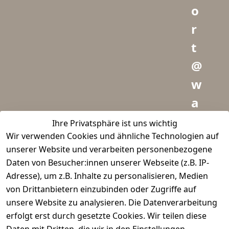
o
r
t
@
w
a
i
Ihre Privatsphäre ist uns wichtig
Wir verwenden Cookies und ähnliche Technologien auf
d
unserer Website und verarbeiten personenbezogene
m
Daten von Besucher:innen unserer Webseite (z.B. IP-
e
Adresse), um z.B. Inhalte zu personalisieren, Medien
von Drittanbietern einzubinden oder Zugriffe auf
i
unsere Website zu analysieren. Die Datenverarbeitung
s
erfolgt erst durch gesetzte Cookies. Wir teilen diese