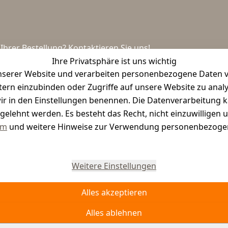
hrer Bestellung? Kontaktieren Sie uns!
Ihre Privatsphäre ist uns wichtig
serer Website und verarbeiten personenbezogene Daten vo
etern einzubinden oder Zugriffe auf unsere Website zu anal
e wir in den Einstellungen benennen. Die Datenverarbeitung 
gelehnt werden. Es besteht das Recht, nicht einzuwilligen 
um
und weitere Hinweise zur Verwendung personenbezogen
Vertrag widerrufen
Weitere Einstellungen
Alles akzeptieren
Alles ablehnen