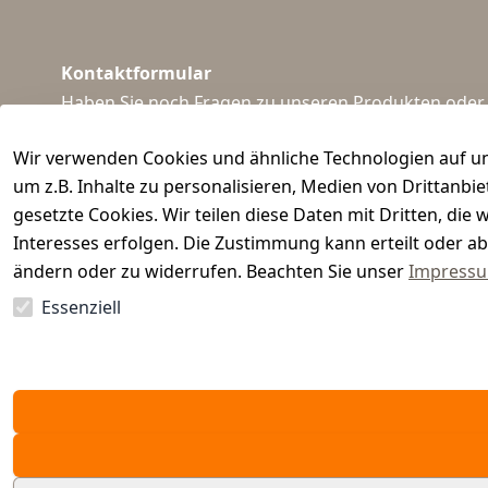
Kontaktformular
Haben Sie noch Fragen zu unseren Produkten oder I
support@waidmeister.de
Wir verwenden Cookies und ähnliche Technologien auf un
um z.B. Inhalte zu personalisieren, Medien von Drittanbi
gesetzte Cookies. Wir teilen diese Daten mit Dritten, di
Interesses erfolgen. Die Zustimmung kann erteilt oder ab
ändern oder zu widerrufen. Beachten Sie unser
Impress
Essenziell