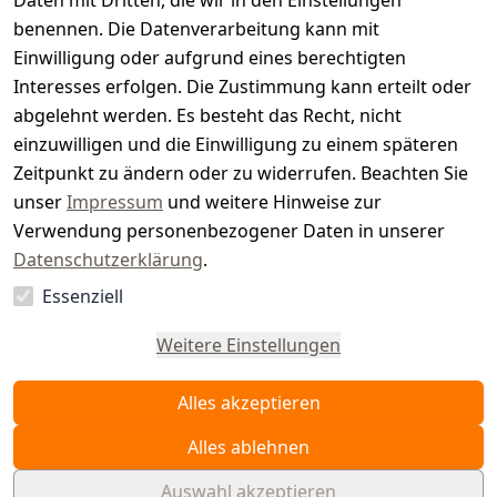
t
Daten mit Dritten, die wir in den Einstellungen
benennen. Die Datenverarbeitung kann mit
e
Einwilligung oder aufgrund eines berechtigten
r.
Interesses erfolgen. Die Zustimmung kann erteilt oder
abgelehnt werden. Es besteht das Recht, nicht
d
einzuwilligen und die Einwilligung zu einem späteren
e
Zeitpunkt zu ändern oder zu widerrufen. Beachten Sie
unser
Impressum
und weitere Hinweise zur
Verwendung personenbezogener Daten in unserer
Datenschutzerklärung
.
Essenziell
Vertrag
widerrufen
Weitere Einstellungen
Alles akzeptieren
Alles ablehnen
Auswahl akzeptieren
© WAIDMEISTER 2026