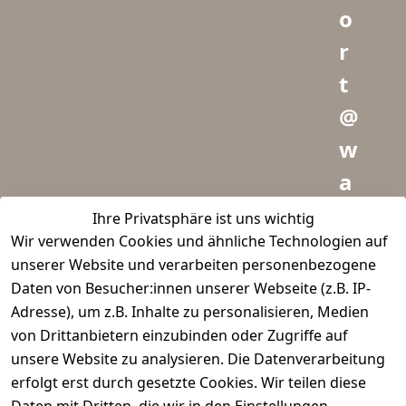
o
r
t
@
w
a
i
Ihre Privatsphäre ist uns wichtig
Wir verwenden Cookies und ähnliche Technologien auf
d
unserer Website und verarbeiten personenbezogene
m
Daten von Besucher:innen unserer Webseite (z.B. IP-
e
Adresse), um z.B. Inhalte zu personalisieren, Medien
von Drittanbietern einzubinden oder Zugriffe auf
i
unsere Website zu analysieren. Die Datenverarbeitung
s
erfolgt erst durch gesetzte Cookies. Wir teilen diese