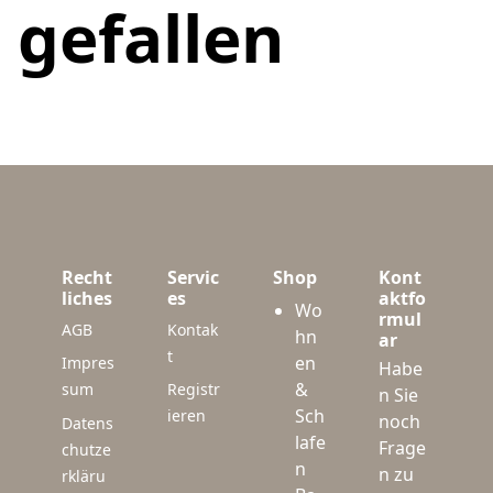
gefallen
Recht
Servic
Shop
Kont
liches
es
aktfo
Wo
rmul
AGB
Kontak
hn
ar
t
en
Impres
Habe
&
sum
Registr
n Sie
Sch
ieren
noch
Datens
lafe
Frage
chutze
n
n zu
rkläru