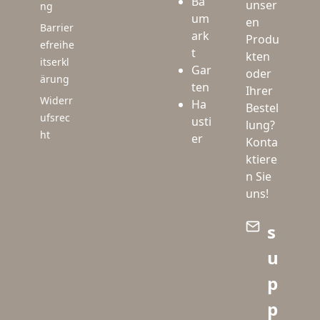
Ba
unser
ng
um
en
Barrier
ark
Produ
efreihe
t
kten
itserkl
Gar
oder
ärung
ten
Ihrer
Widerr
Ha
Bestel
ufsrec
usti
lung?
ht
er
Konta
ktiere
n Sie
uns!
s
u
p
p