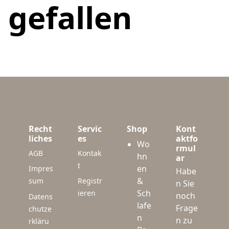
gefallen
Recht
Servic
Shop
Kont
liches
es
aktfo
Wo
rmul
AGB
Kontak
hn
ar
t
en
Impres
Habe
&
sum
Registr
n Sie
Sch
ieren
noch
Datens
lafe
Frage
chutze
n
n zu
rkläru