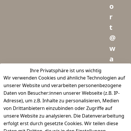
o
r
t
@
w
a
i
Ihre Privatsphäre ist uns wichtig
Wir verwenden Cookies und ähnliche Technologien auf
d
unserer Website und verarbeiten personenbezogene
m
Daten von Besucher:innen unserer Webseite (z.B. IP-
e
Adresse), um z.B. Inhalte zu personalisieren, Medien
von Drittanbietern einzubinden oder Zugriffe auf
i
unsere Website zu analysieren. Die Datenverarbeitung
s
erfolgt erst durch gesetzte Cookies. Wir teilen diese