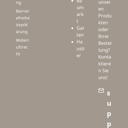
Ba
unser
ng
um
en
Barrier
ark
Produ
efreihe
t
kten
itserkl
Gar
oder
ärung
ten
Ihrer
Widerr
Ha
Bestel
ufsrec
usti
lung?
ht
er
Konta
ktiere
n Sie
uns!
s
u
p
p