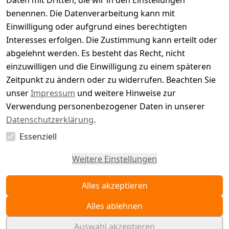
t
Daten mit Dritten, die wir in den Einstellungen
benennen. Die Datenverarbeitung kann mit
e
Einwilligung oder aufgrund eines berechtigten
r.
Interesses erfolgen. Die Zustimmung kann erteilt oder
abgelehnt werden. Es besteht das Recht, nicht
d
einzuwilligen und die Einwilligung zu einem späteren
e
Zeitpunkt zu ändern oder zu widerrufen. Beachten Sie
unser
Impressum
und weitere Hinweise zur
Verwendung personenbezogener Daten in unserer
Datenschutzerklärung
.
Essenziell
Vertrag
widerrufen
Weitere Einstellungen
Alles akzeptieren
Alles ablehnen
Auswahl akzeptieren
© WAIDMEISTER 2026