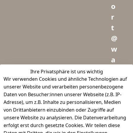
o
r
t
@
w
a
i
Ihre Privatsphäre ist uns wichtig
Wir verwenden Cookies und ähnliche Technologien auf
d
unserer Website und verarbeiten personenbezogene
m
Daten von Besucher:innen unserer Webseite (z.B. IP-
e
Adresse), um z.B. Inhalte zu personalisieren, Medien
von Drittanbietern einzubinden oder Zugriffe auf
i
unsere Website zu analysieren. Die Datenverarbeitung
s
erfolgt erst durch gesetzte Cookies. Wir teilen diese