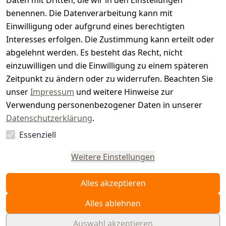
t
Daten mit Dritten, die wir in den Einstellungen
benennen. Die Datenverarbeitung kann mit
e
Einwilligung oder aufgrund eines berechtigten
r.
Interesses erfolgen. Die Zustimmung kann erteilt oder
abgelehnt werden. Es besteht das Recht, nicht
d
einzuwilligen und die Einwilligung zu einem späteren
e
Zeitpunkt zu ändern oder zu widerrufen. Beachten Sie
unser
Impressum
und weitere Hinweise zur
Verwendung personenbezogener Daten in unserer
Datenschutzerklärung
.
Essenziell
Vertrag
widerrufen
Weitere Einstellungen
Alles akzeptieren
Alles ablehnen
Auswahl akzeptieren
© WAIDMEISTER 2026