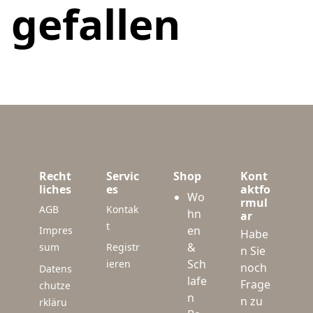
gefallen
Recht
Servic
Shop
Kont
liches
es
aktfo
Wo
rmul
AGB
Kontak
hn
ar
t
en
Impres
Habe
&
sum
Registr
n Sie
Sch
ieren
noch
Datens
lafe
Frage
chutze
n
n zu
rkläru