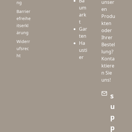
Ba
unser
ng
um
en
Barrier
ark
Produ
efreihe
t
kten
itserkl
Gar
oder
ärung
ten
Ihrer
Widerr
Ha
Bestel
ufsrec
usti
lung?
ht
er
Konta
ktiere
n Sie
uns!
s
u
p
p