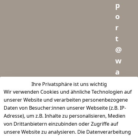
p
o
r
t
@
w
a
i
Ihre Privatsphäre ist uns wichtig
Wir verwenden Cookies und ähnliche Technologien auf
d
unserer Website und verarbeiten personenbezogene
m
Daten von Besucher:innen unserer Webseite (z.B. IP-
e
Adresse), um z.B. Inhalte zu personalisieren, Medien
von Drittanbietern einzubinden oder Zugriffe auf
i
unsere Website zu analysieren. Die Datenverarbeitung