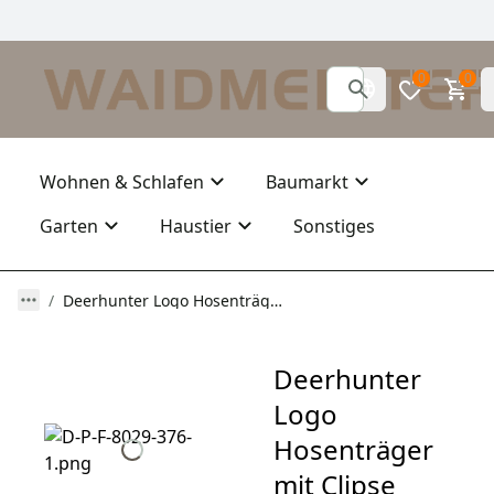
0
0
Wohnen & Schlafen
Baumarkt
Garten
Haustier
Sonstiges
Deerhunter Logo Hosenträger mit Clipse
Deerhunter
Logo
Hosenträger
mit Clipse