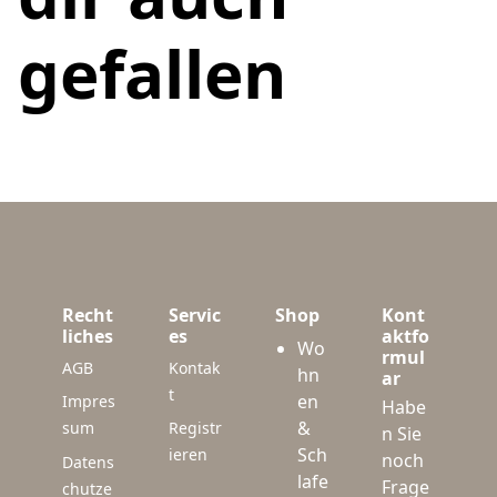
gefallen
Recht
Servic
Shop
Kont
liches
es
aktfo
Wo
rmul
AGB
Kontak
hn
ar
t
en
Impres
Habe
&
sum
Registr
n Sie
Sch
ieren
noch
Datens
lafe
Frage
chutze