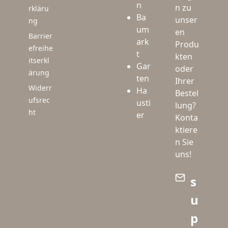
n
n zu
rkläru
Ba
unser
ng
um
en
Barrier
ark
Produ
efreihe
t
kten
itserkl
Gar
oder
ärung
ten
Ihrer
Widerr
Ha
Bestel
ufsrec
usti
lung?
ht
er
Konta
ktiere
n Sie
uns!
s
u
p