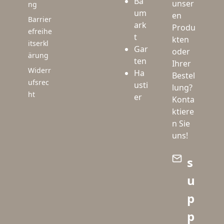
Ba
unser
ng
um
en
Barrier
ark
Produ
efreihe
t
kten
itserkl
Gar
oder
ärung
ten
Ihrer
Widerr
Ha
Bestel
ufsrec
usti
lung?
ht
er
Konta
ktiere
n Sie
uns!
s
u
p
p