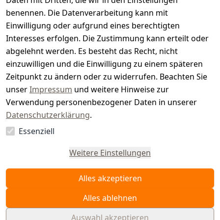
t
Daten mit Dritten, die wir in den Einstellungen
benennen. Die Datenverarbeitung kann mit
e
Einwilligung oder aufgrund eines berechtigten
r.
Interesses erfolgen. Die Zustimmung kann erteilt oder
abgelehnt werden. Es besteht das Recht, nicht
d
einzuwilligen und die Einwilligung zu einem späteren
e
Zeitpunkt zu ändern oder zu widerrufen. Beachten Sie
unser
Impressum
und weitere Hinweise zur
Verwendung personenbezogener Daten in unserer
Datenschutzerklärung
.
Essenziell
Vertrag
widerrufen
Weitere Einstellungen
Alles akzeptieren
Alles ablehnen
Auswahl akzeptieren
© WAIDMEISTER 2026