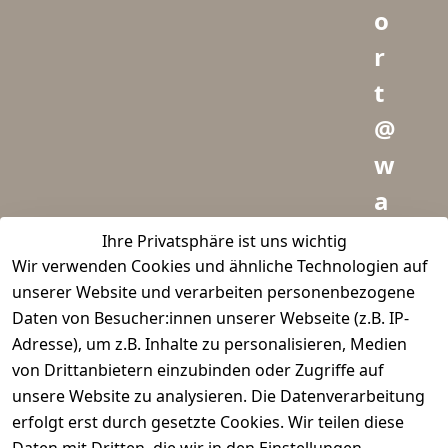
o
r
t
@
w
a
i
Ihre Privatsphäre ist uns wichtig
Wir verwenden Cookies und ähnliche Technologien auf
d
unserer Website und verarbeiten personenbezogene
m
Daten von Besucher:innen unserer Webseite (z.B. IP-
e
Adresse), um z.B. Inhalte zu personalisieren, Medien
von Drittanbietern einzubinden oder Zugriffe auf
i
unsere Website zu analysieren. Die Datenverarbeitung
s
erfolgt erst durch gesetzte Cookies. Wir teilen diese