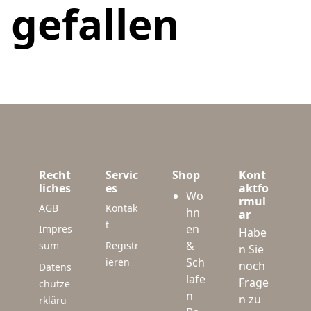
gefallen
Recht
Servic
Shop
Kont
liches
es
aktfo
Wo
rmul
AGB
Kontak
hn
ar
t
en
Impres
Habe
&
sum
Registr
n Sie
Sch
ieren
noch
Datens
lafe
Frage
chutze
n
n zu
rkläru