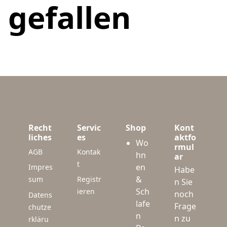
gefallen
Recht
Servic
Shop
Kont
liches
es
aktfo
Wo
rmul
AGB
Kontak
hn
ar
t
en
Impres
Habe
&
sum
Registr
n Sie
Sch
ieren
noch
Datens
lafe
Frage
chutze
n
n zu
rkläru