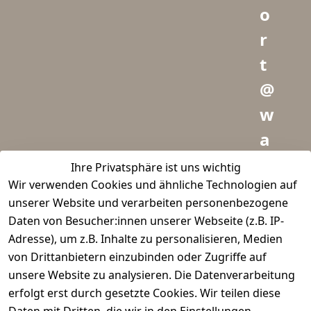
o
r
t
@
w
a
i
Ihre Privatsphäre ist uns wichtig
Wir verwenden Cookies und ähnliche Technologien auf
d
unserer Website und verarbeiten personenbezogene
m
Daten von Besucher:innen unserer Webseite (z.B. IP-
e
Adresse), um z.B. Inhalte zu personalisieren, Medien
von Drittanbietern einzubinden oder Zugriffe auf
i
unsere Website zu analysieren. Die Datenverarbeitung
s
erfolgt erst durch gesetzte Cookies. Wir teilen diese