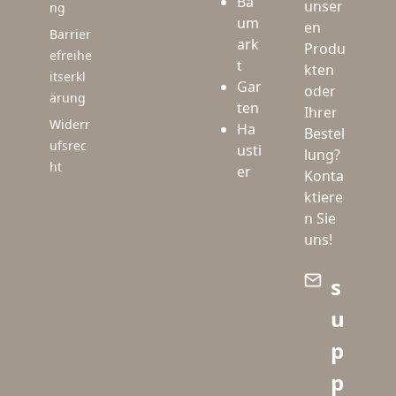
Ba
unser
ng
um
en
Barrier
ark
Produ
efreihe
t
kten
itserkl
Gar
oder
ärung
ten
Ihrer
Widerr
Ha
Bestel
ufsrec
usti
lung?
ht
er
Konta
ktiere
n Sie
uns!
s
u
p
p