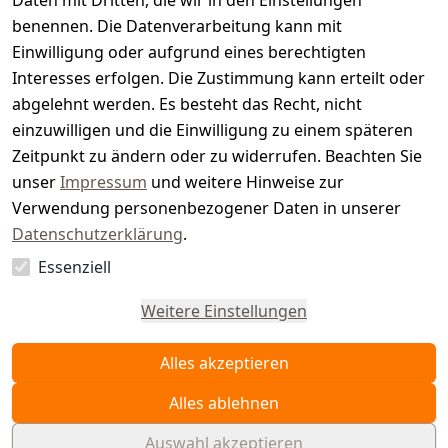
t
Daten mit Dritten, die wir in den Einstellungen
benennen. Die Datenverarbeitung kann mit
e
Einwilligung oder aufgrund eines berechtigten
r.
Interesses erfolgen. Die Zustimmung kann erteilt oder
abgelehnt werden. Es besteht das Recht, nicht
d
einzuwilligen und die Einwilligung zu einem späteren
e
Zeitpunkt zu ändern oder zu widerrufen. Beachten Sie
unser
Impressum
und weitere Hinweise zur
Verwendung personenbezogener Daten in unserer
Datenschutzerklärung
.
Essenziell
Vertrag
widerrufen
Weitere Einstellungen
Alles akzeptieren
Alles ablehnen
Auswahl akzeptieren
© WAIDMEISTER 2026