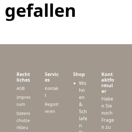
gefallen
Recht
Servic
Shop
Kont
liches
es
aktfo
Wo
rmul
AGB
Kontak
hn
ar
t
en
Impres
Habe
&
sum
Registr
n Sie
Sch
ieren
noch
Datens
lafe
Frage
chutze
n
n zu
rkläru