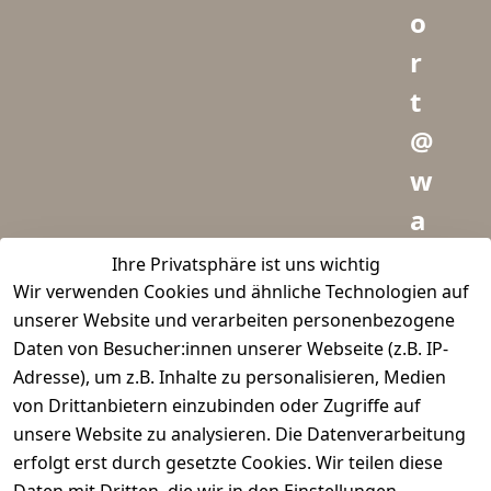
o
r
t
@
w
a
i
Ihre Privatsphäre ist uns wichtig
Wir verwenden Cookies und ähnliche Technologien auf
d
unserer Website und verarbeiten personenbezogene
m
Daten von Besucher:innen unserer Webseite (z.B. IP-
e
Adresse), um z.B. Inhalte zu personalisieren, Medien
von Drittanbietern einzubinden oder Zugriffe auf
i
unsere Website zu analysieren. Die Datenverarbeitung
s
erfolgt erst durch gesetzte Cookies. Wir teilen diese