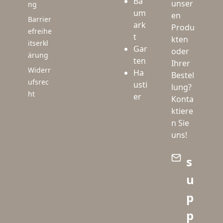
Ba
unser
ng
um
en
Barrier
ark
Produ
efreihe
t
kten
itserkl
Gar
oder
ärung
ten
Ihrer
Widerr
Ha
Bestel
ufsrec
usti
lung?
ht
er
Konta
ktiere
n Sie
uns!
s
u
p
p