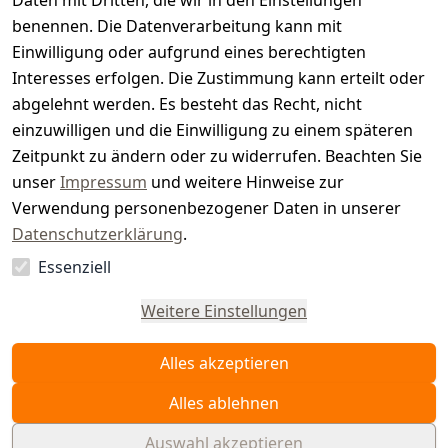
t
Daten mit Dritten, die wir in den Einstellungen
benennen. Die Datenverarbeitung kann mit
e
Einwilligung oder aufgrund eines berechtigten
r.
Interesses erfolgen. Die Zustimmung kann erteilt oder
abgelehnt werden. Es besteht das Recht, nicht
d
einzuwilligen und die Einwilligung zu einem späteren
e
Zeitpunkt zu ändern oder zu widerrufen. Beachten Sie
unser
Impressum
und weitere Hinweise zur
Verwendung personenbezogener Daten in unserer
Datenschutzerklärung
.
Essenziell
Vertrag
widerrufen
Weitere Einstellungen
Alles akzeptieren
Alles ablehnen
Auswahl akzeptieren
© WAIDMEISTER 2026