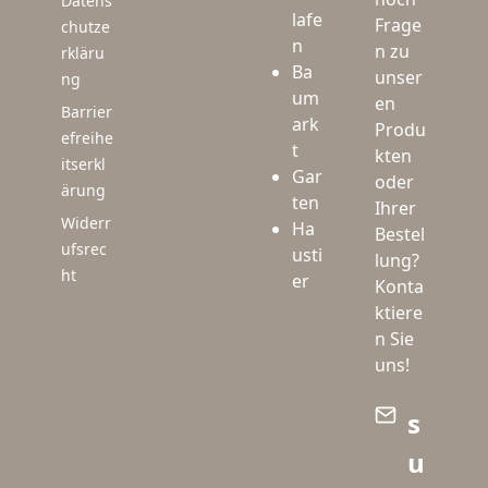
Datens
lafe
Frage
chutze
n
n zu
rkläru
Ba
unser
ng
um
en
Barrier
ark
Produ
efreihe
t
kten
itserkl
Gar
oder
ärung
ten
Ihrer
Widerr
Ha
Bestel
ufsrec
usti
lung?
ht
er
Konta
ktiere
n Sie
uns!
s
u