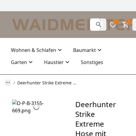
0
0
Wohnen & Schlafen
Baumarkt
Garten
Haustier
Sonstiges
Deerhunter Strike Extreme Hose mit Membran
Deerhunter
Strike
Extreme
Hose mit