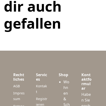
dir auch
gefallen
Recht
Servic
Shop
Kont
liches
es
aktfo
Wo
rmul
AGB
Kontak
hn
ar
t
en
Impres
Habe
&
sum
Registr
n Sie
Sch
ieren
noch