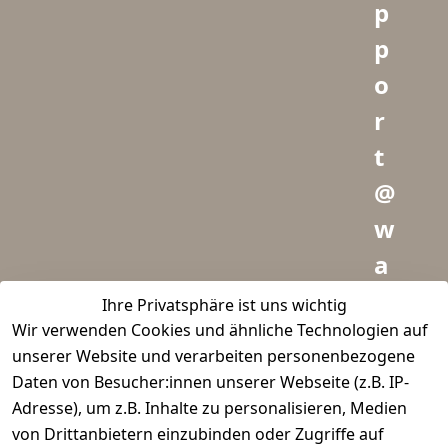
p
p
o
r
t
@
w
a
i
Ihre Privatsphäre ist uns wichtig
Wir verwenden Cookies und ähnliche Technologien auf
d
unserer Website und verarbeiten personenbezogene
m
Daten von Besucher:innen unserer Webseite (z.B. IP-
e
Adresse), um z.B. Inhalte zu personalisieren, Medien
von Drittanbietern einzubinden oder Zugriffe auf
i