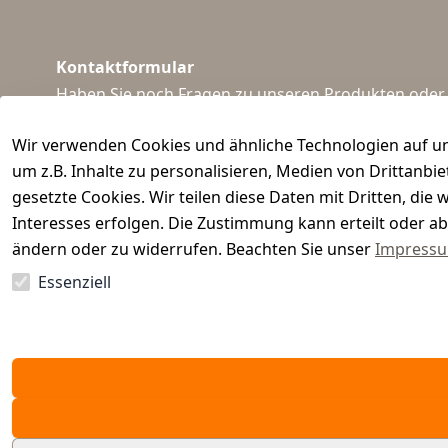
Kontaktformular
Haben Sie noch Fragen zu unseren Produkten oder I
support@waidmeister.de
Wir verwenden Cookies und ähnliche Technologien auf un
um z.B. Inhalte zu personalisieren, Medien von Drittanbi
gesetzte Cookies. Wir teilen diese Daten mit Dritten, di
Interesses erfolgen. Die Zustimmung kann erteilt oder ab
ändern oder zu widerrufen. Beachten Sie unser
Impress
Essenziell