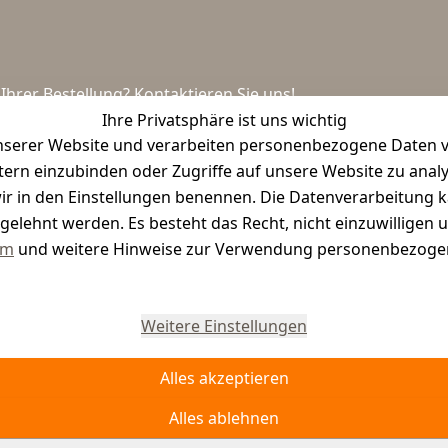
hrer Bestellung? Kontaktieren Sie uns!
Ihre Privatsphäre ist uns wichtig
serer Website und verarbeiten personenbezogene Daten vo
etern einzubinden oder Zugriffe auf unsere Website zu anal
e wir in den Einstellungen benennen. Die Datenverarbeitung 
gelehnt werden. Es besteht das Recht, nicht einzuwilligen 
um
und weitere Hinweise zur Verwendung personenbezogen
Vertrag widerrufen
Weitere Einstellungen
Alles akzeptieren
Alles ablehnen