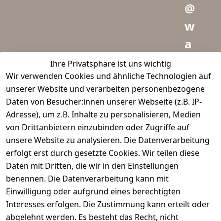
@
w
a
i
Ihre Privatsphäre ist uns wichtig
Wir verwenden Cookies und ähnliche Technologien auf
d
unserer Website und verarbeiten personenbezogene
m
Daten von Besucher:innen unserer Webseite (z.B. IP-
e
Adresse), um z.B. Inhalte zu personalisieren, Medien
von Drittanbietern einzubinden oder Zugriffe auf
i
unsere Website zu analysieren. Die Datenverarbeitung
s
erfolgt erst durch gesetzte Cookies. Wir teilen diese
t
Daten mit Dritten, die wir in den Einstellungen
benennen. Die Datenverarbeitung kann mit
e
Einwilligung oder aufgrund eines berechtigten
r.
Interesses erfolgen. Die Zustimmung kann erteilt oder
abgelehnt werden. Es besteht das Recht, nicht