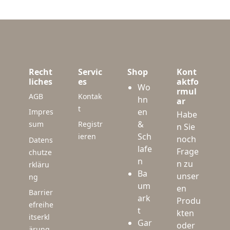
Recht
Servic
Shop
Kont
liches
es
aktfo
Wo
rmul
AGB
Kontak
hn
ar
t
en
Impres
Habe
&
sum
Registr
n Sie
Sch
ieren
noch
Datens
lafe
Frage
chutze
n
n zu
rkläru
Ba
unser
ng
um
en
Barrier
ark
Produ
efreihe
t
kten
itserkl
Gar
oder
ärung