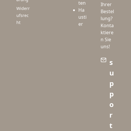
ten
Ihrer
Widerr
Ha
Bestel
ufsrec
usti
lung?
ht
er
Konta
ktiere
n Sie
uns!
s
u
p
p
o
r
t