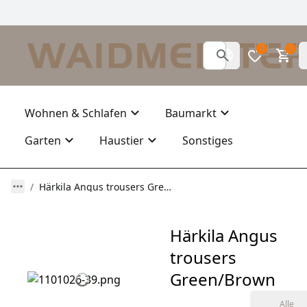
0
0
Wohnen & Schlafen
Baumarkt
Garten
Haustier
Sonstiges
Härkila Angus trousers Green/Brown
Härkila Angus
trousers
Green/Brown
Alle