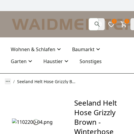
0
0
Wohnen & Schlafen
Baumarkt
Garten
Haustier
Sonstiges
Seeland Helt Hose Grizzly Brown - Winterhose mit Thinsulate™-Futter und SEETEX®-Membran für die Ansitzjagd und die aktive Jagd
Seeland Helt
Hose Grizzly
Brown -
Winterhose