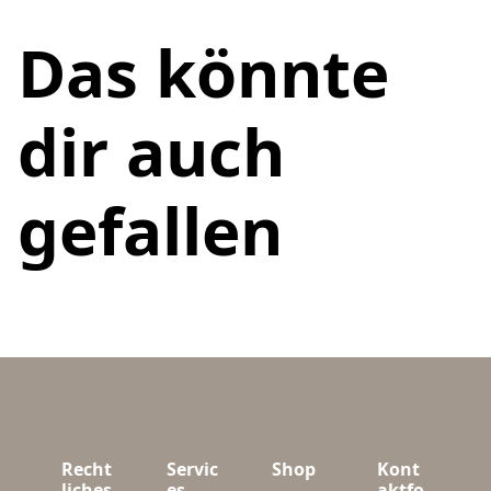
Das könnte
dir auch
gefallen
Recht
Servic
Shop
Kont
liches
es
aktfo