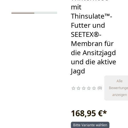
mit
Thinsulate™-
Futter und
SEETEX®-
Membran für
die Ansitzjagd
und die aktive
Jagd
Alle
0
Bewertung
anzeigen
168,95 €
*
Bitte Variante wählen