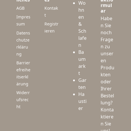
Wo
rmul
AGB
Kontak
hn
ar
t
en
Impres
Habe
&
sum
Registr
n Sie
Sch
ieren
noch
Datens
lafe
Frage
chutze
n
n zu
rkläru
Ba
unser
ng
um
en
Barrier
ark
Produ
efreihe
t
kten
itserkl
Gar
oder
ärung
ten
Ihrer
Widerr
Ha
Bestel
ufsrec
usti
lung?
ht
er
Konta
ktiere
n Sie
uns!