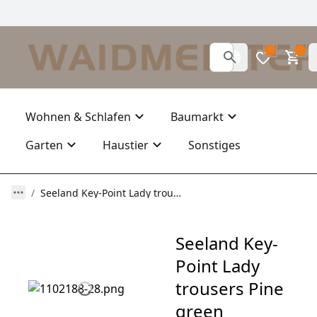
0
0
Wohnen & Schlafen
Baumarkt
Garten
Haustier
Sonstiges
Seeland Key-Point Lady trousers Pine green
Seeland Key-
Point Lady
trousers Pine
green