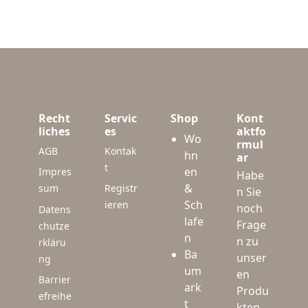
Recht
Servic
Shop
Kont
liches
es
aktfo
Wo
rmul
AGB
Kontak
hn
ar
t
en
Impres
Habe
&
sum
Registr
n Sie
Sch
ieren
noch
Datens
lafe
Frage
chutze
n
n zu
rkläru
Ba
unser
ng
um
en
Barrier
ark
Produ
efreihe
t
kten