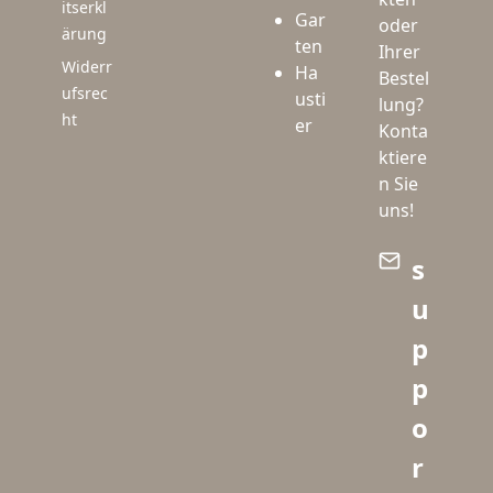
itserkl
Gar
oder
ärung
ten
Ihrer
Widerr
Ha
Bestel
ufsrec
usti
lung?
ht
er
Konta
ktiere
n Sie
uns!
s
u
p
p
o
r