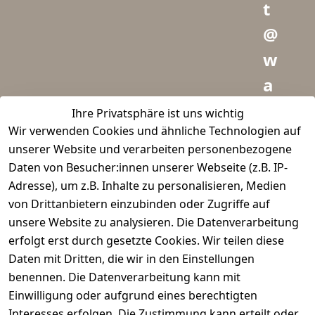
t
@
w
a
i
Ihre Privatsphäre ist uns wichtig
Wir verwenden Cookies und ähnliche Technologien auf
d
unserer Website und verarbeiten personenbezogene
m
Daten von Besucher:innen unserer Webseite (z.B. IP-
e
Adresse), um z.B. Inhalte zu personalisieren, Medien
von Drittanbietern einzubinden oder Zugriffe auf
i
unsere Website zu analysieren. Die Datenverarbeitung
s
erfolgt erst durch gesetzte Cookies. Wir teilen diese
t
Daten mit Dritten, die wir in den Einstellungen
benennen. Die Datenverarbeitung kann mit
e
Einwilligung oder aufgrund eines berechtigten
r.
Interesses erfolgen. Die Zustimmung kann erteilt oder