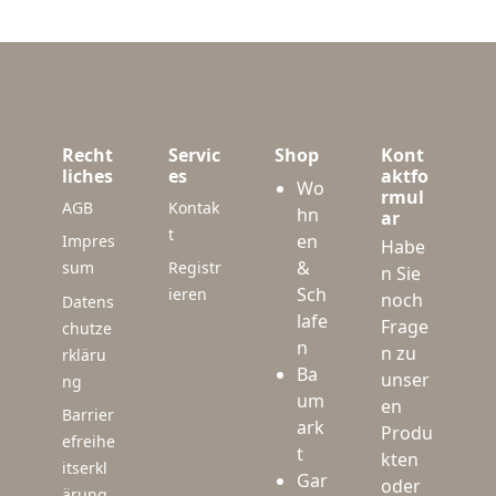
Recht
Servic
Shop
Kont
liches
es
aktfo
Wo
rmul
AGB
Kontak
hn
ar
t
en
Impres
Habe
&
sum
Registr
n Sie
Sch
ieren
noch
Datens
lafe
Frage
chutze
n
n zu
rkläru
Ba
unser
ng
um
en
Barrier
ark
Produ
efreihe
t
kten
itserkl
Gar
oder
ärung