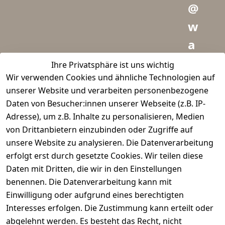
@
w
a
i
Ihre Privatsphäre ist uns wichtig
Wir verwenden Cookies und ähnliche Technologien auf
d
unserer Website und verarbeiten personenbezogene
m
Daten von Besucher:innen unserer Webseite (z.B. IP-
e
Adresse), um z.B. Inhalte zu personalisieren, Medien
von Drittanbietern einzubinden oder Zugriffe auf
i
unsere Website zu analysieren. Die Datenverarbeitung
s
erfolgt erst durch gesetzte Cookies. Wir teilen diese
t
Daten mit Dritten, die wir in den Einstellungen
benennen. Die Datenverarbeitung kann mit
e
Einwilligung oder aufgrund eines berechtigten
r.
Interesses erfolgen. Die Zustimmung kann erteilt oder
abgelehnt werden. Es besteht das Recht, nicht