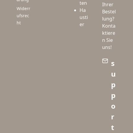
ten
Ihrer
Widerr
Ha
Bestel
ufsrec
usti
lung?
ht
er
Konta
ktiere
n Sie
uns!
s
u
p
p
o
r
t