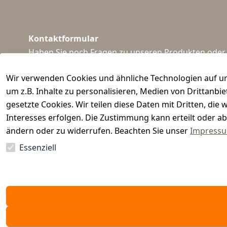
Kontaktformular
Haben Sie noch Fragen zu unseren Produkten oder I
support@waidmeister.de
Wir verwenden Cookies und ähnliche Technologien auf un
um z.B. Inhalte zu personalisieren, Medien von Drittanbi
gesetzte Cookies. Wir teilen diese Daten mit Dritten, di
Interesses erfolgen. Die Zustimmung kann erteilt oder ab
ändern oder zu widerrufen. Beachten Sie unser
Impress
Essenziell