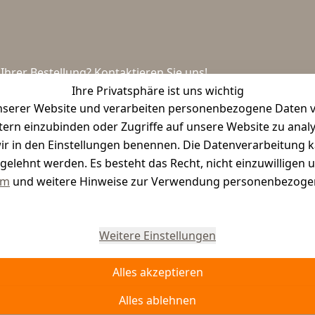
hrer Bestellung? Kontaktieren Sie uns!
Ihre Privatsphäre ist uns wichtig
serer Website und verarbeiten personenbezogene Daten vo
etern einzubinden oder Zugriffe auf unsere Website zu anal
e wir in den Einstellungen benennen. Die Datenverarbeitung 
gelehnt werden. Es besteht das Recht, nicht einzuwilligen 
um
und weitere Hinweise zur Verwendung personenbezogen
Vertrag widerrufen
Weitere Einstellungen
Alles akzeptieren
Alles ablehnen