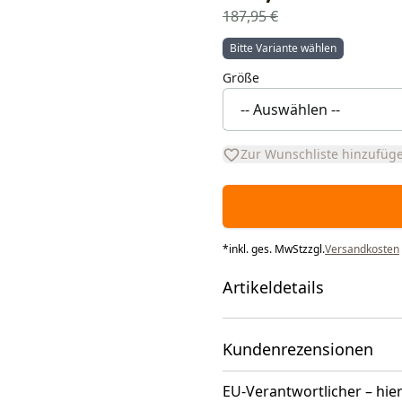
187,95 €
Bitte Variante wählen
Größe
Zur Wunschliste hinzufüg
*
inkl. ges. MwSt
zzgl.
Versandkosten
Artikeldetails
Kundenrezensionen
EU-Verantwortlicher – hier