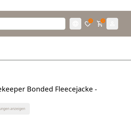
0
0
keeper Bonded Fleecejacke -
tungen anzeigen