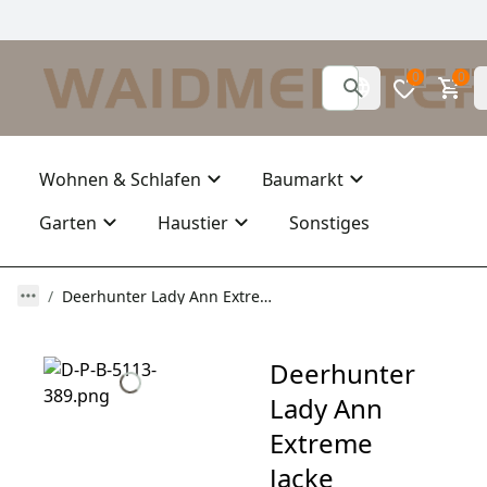
0
0
Wohnen & Schlafen
Baumarkt
Garten
Haustier
Sonstiges
Deerhunter Lady Ann Extreme Jacke
Deerhunter
Lady Ann
Extreme
Jacke