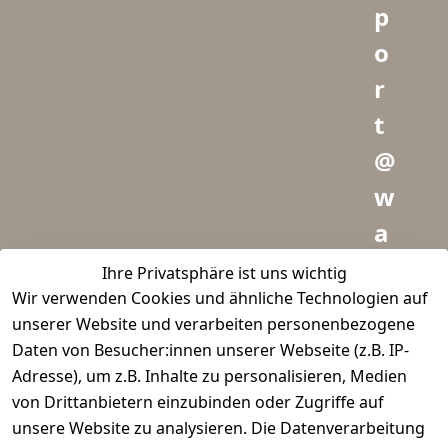
p
o
r
t
@
w
a
i
Ihre Privatsphäre ist uns wichtig
Wir verwenden Cookies und ähnliche Technologien auf
d
unserer Website und verarbeiten personenbezogene
m
Daten von Besucher:innen unserer Webseite (z.B. IP-
e
Adresse), um z.B. Inhalte zu personalisieren, Medien
von Drittanbietern einzubinden oder Zugriffe auf
i
unsere Website zu analysieren. Die Datenverarbeitung