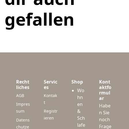
gefallen
Recht
Servic
Shop
Kont
liches
es
aktfo
Wo
rmul
AGB
Kontak
hn
ar
t
en
Impres
Habe
&
sum
Registr
n Sie
Sch
ieren
noch
Datens
lafe
Frage
chutze