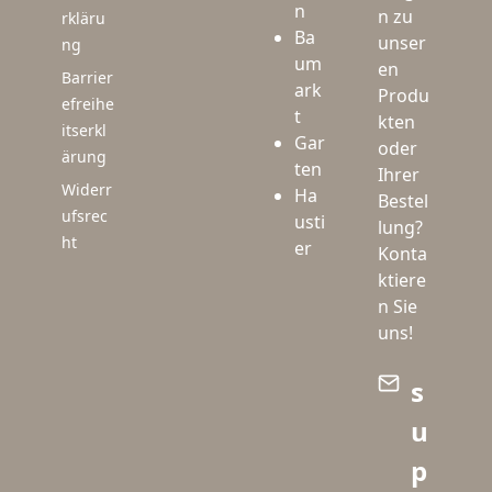
n
n zu
rkläru
Ba
unser
ng
um
en
Barrier
ark
Produ
efreihe
t
kten
itserkl
Gar
oder
ärung
ten
Ihrer
Widerr
Ha
Bestel
ufsrec
usti
lung?
ht
er
Konta
ktiere
n Sie
uns!
s
u
p