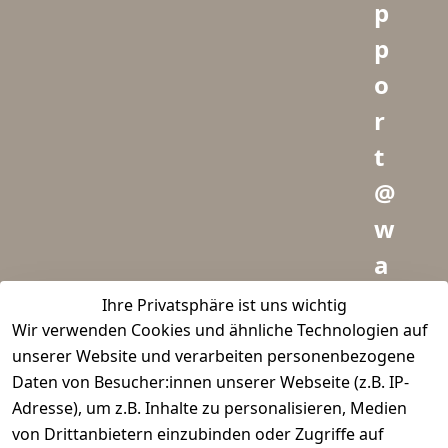
p
p
o
r
t
@
w
a
i
Ihre Privatsphäre ist uns wichtig
Wir verwenden Cookies und ähnliche Technologien auf
d
unserer Website und verarbeiten personenbezogene
m
Daten von Besucher:innen unserer Webseite (z.B. IP-
e
Adresse), um z.B. Inhalte zu personalisieren, Medien
von Drittanbietern einzubinden oder Zugriffe auf
i