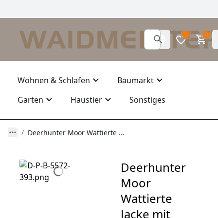
0
0
Wohnen & Schlafen
Baumarkt
Garten
Haustier
Sonstiges
Deerhunter Moor Wattierte Jacke mit Strick
Deerhunter
Moor
Wattierte
Jacke mit