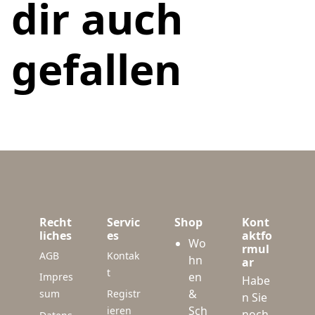
dir auch
gefallen
Recht
Servic
Shop
Kont
liches
es
aktfo
Wo
rmul
AGB
Kontak
hn
ar
t
en
Impres
Habe
&
sum
Registr
n Sie
Sch
ieren
noch