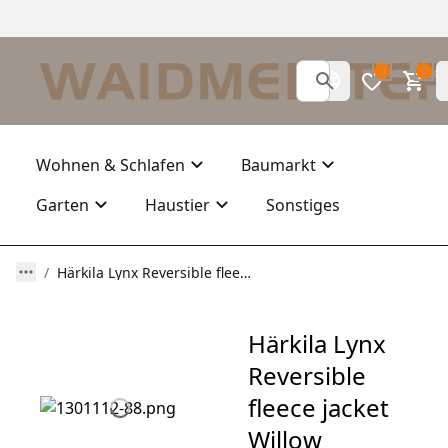
0
0
Wohnen & Schlafen
Baumarkt
Garten
Haustier
Sonstiges
Härkila Lynx Reversible fleece jacket Willow green/AXIS MSP® Red Blaze
Härkila Lynx
Reversible
fleece jacket
Willow