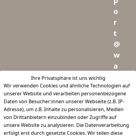
p
o
r
t
@
w
a
i
Ihre Privatsphäre ist uns wichtig
Wir verwenden Cookies und ähnliche Technologien auf
d
unserer Website und verarbeiten personenbezogene
m
Daten von Besucher:innen unserer Webseite (z.B. IP-
e
Adresse), um z.B. Inhalte zu personalisieren, Medien
von Drittanbietern einzubinden oder Zugriffe auf
i
unsere Website zu analysieren. Die Datenverarbeitung
s
erfolgt erst durch gesetzte Cookies. Wir teilen diese