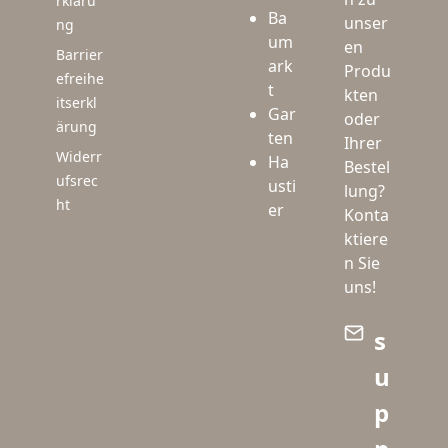
rkläru
Ba
unser
ng
um
en
Barrier
ark
Produ
efreihe
t
kten
itserkl
Gar
oder
ärung
ten
Ihrer
Widerr
Ha
Bestel
ufsrec
usti
lung?
ht
er
Konta
ktiere
n Sie
uns!
s
u
p