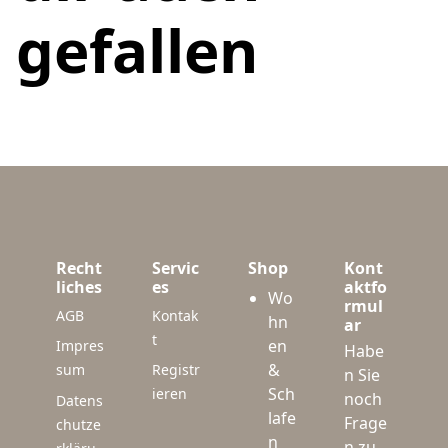
gefallen
Recht
Servic
Shop
Kont
liches
es
aktfo
Wo
rmul
AGB
Kontak
hn
ar
t
en
Impres
Habe
&
sum
Registr
n Sie
Sch
ieren
noch
Datens
lafe
Frage
chutze
n
n zu