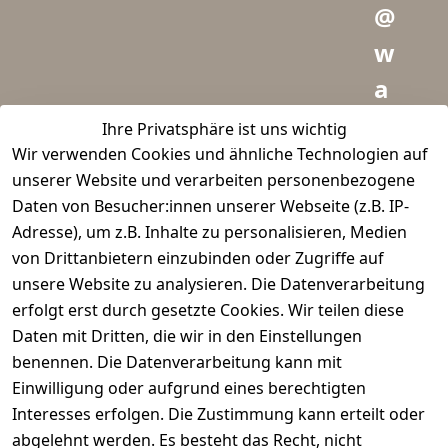
@
w
a
i
Ihre Privatsphäre ist uns wichtig
Wir verwenden Cookies und ähnliche Technologien auf
d
unserer Website und verarbeiten personenbezogene
m
Daten von Besucher:innen unserer Webseite (z.B. IP-
e
Adresse), um z.B. Inhalte zu personalisieren, Medien
von Drittanbietern einzubinden oder Zugriffe auf
i
unsere Website zu analysieren. Die Datenverarbeitung
s
erfolgt erst durch gesetzte Cookies. Wir teilen diese
t
Daten mit Dritten, die wir in den Einstellungen
benennen. Die Datenverarbeitung kann mit
e
Einwilligung oder aufgrund eines berechtigten
r.
Interesses erfolgen. Die Zustimmung kann erteilt oder
abgelehnt werden. Es besteht das Recht, nicht