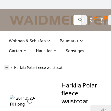
0
0
Wohnen & Schlafen
Baumarkt
Garten
Haustier
Sonstiges
Härkila Polar fleece waistcoat
Härkila Polar
fleece
waistcoat
Alle