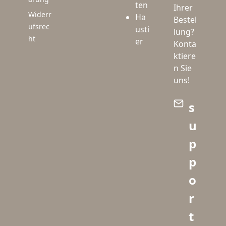
ten
Ihrer
Widerr
Ha
Bestel
ufsrec
usti
lung?
ht
er
Konta
ktiere
n Sie
uns!
s
u
p
p
o
r
t