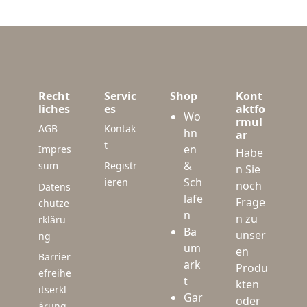
Recht
Servic
Shop
Kont
liches
es
aktfo
Wo
rmul
AGB
Kontak
hn
ar
t
en
Impres
Habe
&
sum
Registr
n Sie
Sch
ieren
noch
Datens
lafe
Frage
chutze
n
n zu
rkläru
Ba
unser
ng
um
en
Barrier
ark
Produ
efreihe
t
kten
itserkl
Gar
oder
ärung