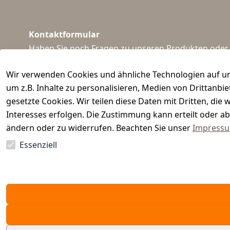
Kontaktformular
Haben Sie noch Fragen zu unseren Produkten oder I
support@waidmeister.de
Wir verwenden Cookies und ähnliche Technologien auf un
um z.B. Inhalte zu personalisieren, Medien von Drittanbi
gesetzte Cookies. Wir teilen diese Daten mit Dritten, di
Interesses erfolgen. Die Zustimmung kann erteilt oder ab
ändern oder zu widerrufen. Beachten Sie unser
Impress
Essenziell