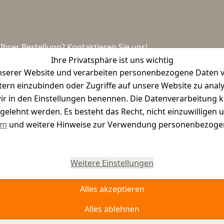
hrer Bestellung? Kontaktieren Sie uns!
Ihre Privatsphäre ist uns wichtig
serer Website und verarbeiten personenbezogene Daten vo
etern einzubinden oder Zugriffe auf unsere Website zu anal
e wir in den Einstellungen benennen. Die Datenverarbeitung 
gelehnt werden. Es besteht das Recht, nicht einzuwilligen 
um
und weitere Hinweise zur Verwendung personenbezogen
Vertrag widerrufen
Weitere Einstellungen
Alles akzeptieren
Alles ablehnen