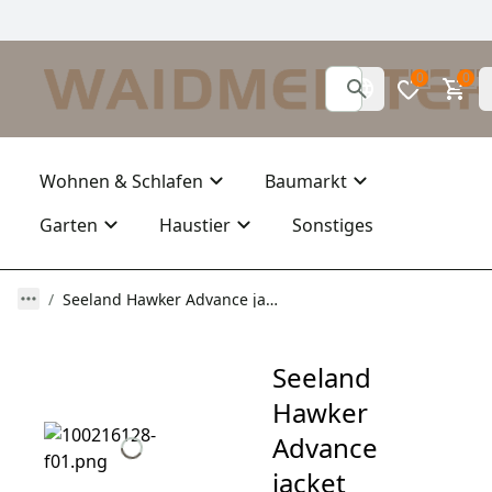
0
0
Wohnen & Schlafen
Baumarkt
Garten
Haustier
Sonstiges
Seeland Hawker Advance jacket Women
Seeland
Hawker
Advance
jacket