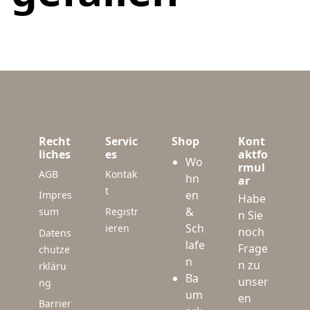
Recht
Servic
Shop
Kont
liches
es
aktfo
Wo
rmul
AGB
Kontak
hn
ar
t
en
Impres
Habe
&
sum
Registr
n Sie
Sch
ieren
noch
Datens
lafe
Frage
chutze
n
n zu
rkläru
Ba
unser
ng
um
en
Barrier