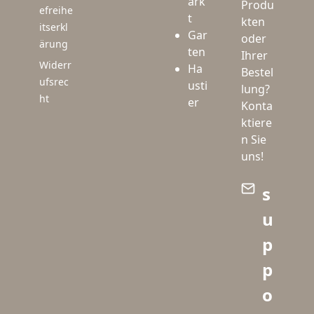
ark
Produ
efreihe
t
kten
itserkl
Gar
oder
ärung
ten
Ihrer
Widerr
Ha
Bestel
ufsrec
usti
lung?
ht
er
Konta
ktiere
n Sie
uns!
s
u
p
p
o