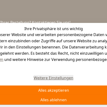
hrer Bestellung? Kontaktieren Sie uns!
Ihre Privatsphäre ist uns wichtig
serer Website und verarbeiten personenbezogene Daten vo
etern einzubinden oder Zugriffe auf unsere Website zu anal
e wir in den Einstellungen benennen. Die Datenverarbeitung 
gelehnt werden. Es besteht das Recht, nicht einzuwilligen 
um
und weitere Hinweise zur Verwendung personenbezogen
Vertrag widerrufen
Weitere Einstellungen
Alles akzeptieren
Alles ablehnen