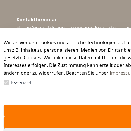
Kontaktformular
Haben Sie noch Fragen zu unseren Produkten oder I
support@waidmeister.de
Wir verwenden Cookies und ähnliche Technologien auf un
um z.B. Inhalte zu personalisieren, Medien von Drittanbi
gesetzte Cookies. Wir teilen diese Daten mit Dritten, di
Interesses erfolgen. Die Zustimmung kann erteilt oder ab
ändern oder zu widerrufen. Beachten Sie unser
Impress
Essenziell