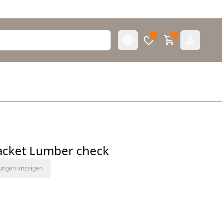
0
0
acket Lumber check
tungen anzeigen