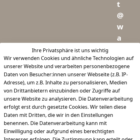
t
@
w
a
i
Ihre Privatsphäre ist uns wichtig
Wir verwenden Cookies und ähnliche Technologien auf
d
unserer Website und verarbeiten personenbezogene
m
Daten von Besucher:innen unserer Webseite (z.B. IP-
e
Adresse), um z.B. Inhalte zu personalisieren, Medien
von Drittanbietern einzubinden oder Zugriffe auf
i
unsere Website zu analysieren. Die Datenverarbeitung
s
erfolgt erst durch gesetzte Cookies. Wir teilen diese
t
Daten mit Dritten, die wir in den Einstellungen
benennen. Die Datenverarbeitung kann mit
e
Einwilligung oder aufgrund eines berechtigten
r.
Interesses erfolgen. Die Zustimmung kann erteilt oder