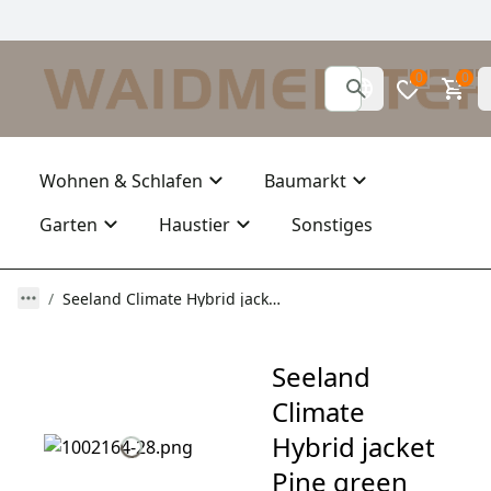
0
0
Wohnen & Schlafen
Baumarkt
Garten
Haustier
Sonstiges
Seeland Climate Hybrid jacket Pine green
Seeland
Climate
Hybrid jacket
Pine green