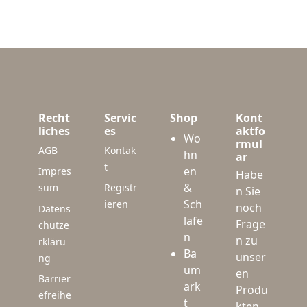
Recht
Servic
Shop
Kont
liches
es
aktfo
Wo
rmul
AGB
Kontak
hn
ar
t
en
Impres
Habe
&
sum
Registr
n Sie
Sch
ieren
noch
Datens
lafe
Frage
chutze
n
n zu
rkläru
Ba
unser
ng
um
en
Barrier
ark
Produ
efreihe
t
kten