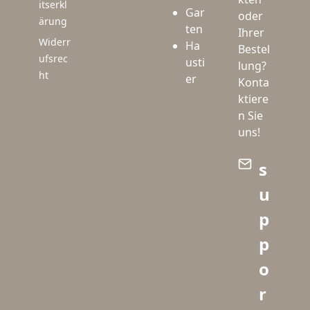
itserkl
Gar
oder
ärung
ten
Ihrer
Widerr
Ha
Bestel
ufsrec
usti
lung?
ht
er
Konta
ktiere
n Sie
uns!
s
u
p
p
o
r