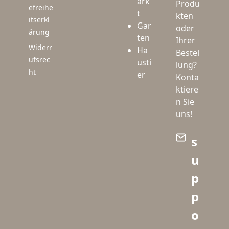
ark
Produ
efreihe
t
kten
itserkl
Gar
oder
ärung
ten
Ihrer
Widerr
Ha
Bestel
ufsrec
usti
lung?
ht
er
Konta
ktiere
n Sie
uns!
s
u
p
p
o