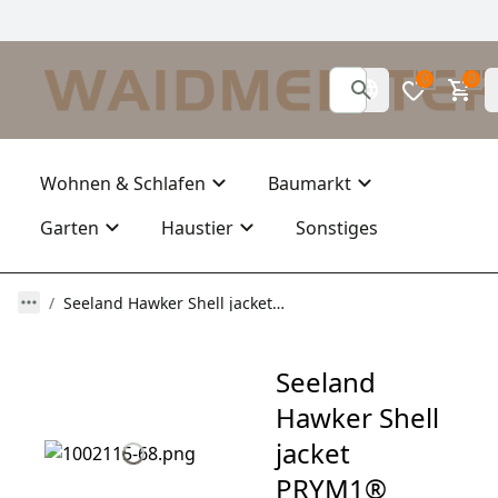
0
0
Wohnen & Schlafen
Baumarkt
Garten
Haustier
Sonstiges
Seeland Hawker Shell jacket PRYM1® Woodland
Seeland
Hawker Shell
jacket
PRYM1®