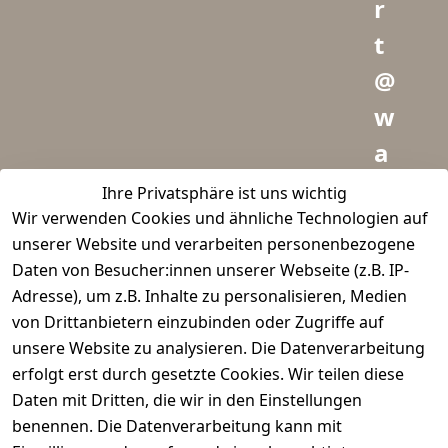
r
t
@
w
a
i
Ihre Privatsphäre ist uns wichtig
Wir verwenden Cookies und ähnliche Technologien auf
d
unserer Website und verarbeiten personenbezogene
m
Daten von Besucher:innen unserer Webseite (z.B. IP-
e
Adresse), um z.B. Inhalte zu personalisieren, Medien
von Drittanbietern einzubinden oder Zugriffe auf
i
unsere Website zu analysieren. Die Datenverarbeitung
s
erfolgt erst durch gesetzte Cookies. Wir teilen diese
t
Daten mit Dritten, die wir in den Einstellungen
benennen. Die Datenverarbeitung kann mit
e