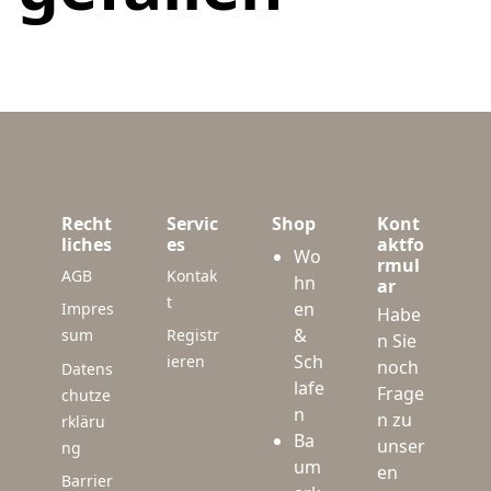
Recht
Servic
Shop
Kont
liches
es
aktfo
Wo
rmul
AGB
Kontak
hn
ar
t
en
Impres
Habe
&
sum
Registr
n Sie
Sch
ieren
noch
Datens
lafe
Frage
chutze
n
n zu
rkläru
Ba
unser
ng
um
en
Barrier