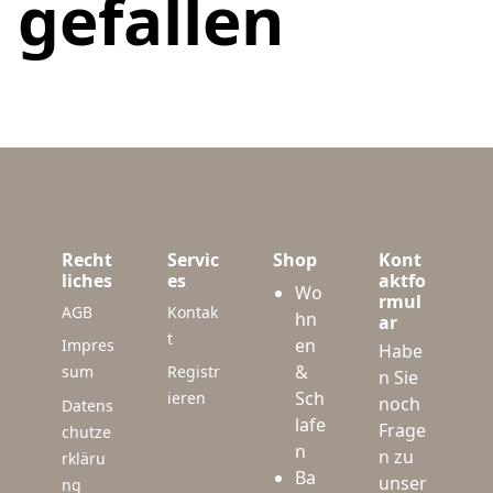
gefallen
Recht
Servic
Shop
Kont
liches
es
aktfo
Wo
rmul
AGB
Kontak
hn
ar
t
en
Impres
Habe
&
sum
Registr
n Sie
Sch
ieren
noch
Datens
lafe
Frage
chutze
n
n zu
rkläru
Ba
unser
ng