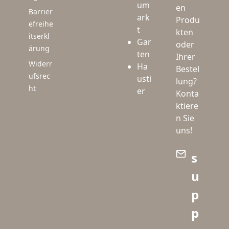
um
en
Barrier
ark
Produ
efreihe
t
kten
itserkl
Gar
oder
ärung
ten
Ihrer
Widerr
Ha
Bestel
ufsrec
usti
lung?
ht
er
Konta
ktiere
n Sie
uns!
s
u
p
p