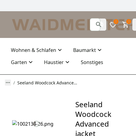
0
0
Wohnen & Schlafen
Baumarkt
Garten
Haustier
Sonstiges
Seeland Woodcock Advanced jacket Women Shaded olive
Seeland
Woodcock
Advanced
jacket