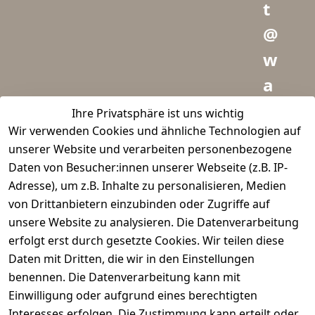
t
@
w
a
i
Ihre Privatsphäre ist uns wichtig
Wir verwenden Cookies und ähnliche Technologien auf
d
unserer Website und verarbeiten personenbezogene
m
Daten von Besucher:innen unserer Webseite (z.B. IP-
e
Adresse), um z.B. Inhalte zu personalisieren, Medien
von Drittanbietern einzubinden oder Zugriffe auf
i
unsere Website zu analysieren. Die Datenverarbeitung
s
erfolgt erst durch gesetzte Cookies. Wir teilen diese
t
Daten mit Dritten, die wir in den Einstellungen
benennen. Die Datenverarbeitung kann mit
e
Einwilligung oder aufgrund eines berechtigten
r.
Interesses erfolgen. Die Zustimmung kann erteilt oder