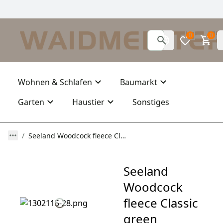
0
0
Wohnen & Schlafen
Baumarkt
Garten
Haustier
Sonstiges
Seeland Woodcock fleece Classic green
Seeland
Woodcock
fleece Classic
green