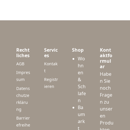
Recht
Servic
Shop
Kont
liches
es
aktfo
Wo
rmul
AGB
Kontak
hn
ar
t
en
Impres
Habe
&
sum
Registr
n Sie
Sch
ieren
noch
Datens
lafe
Frage
chutze
n
n zu
rkläru
Ba
unser
ng
um
en
Barrier
ark
Produ
efreihe
t
kten