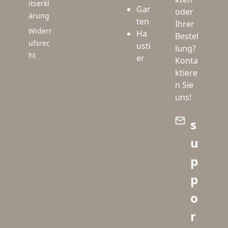
itserkl
Gar
oder
ärung
ten
Ihrer
Widerr
Ha
Bestel
ufsrec
usti
lung?
ht
er
Konta
ktiere
n Sie
uns!
s
u
p
p
o
r