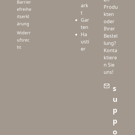
Barrier
ark
Produ
efreihe
t
kten
itserkl
Gar
oder
ärung
ten
Ihrer
Widerr
Ha
Bestel
ufsrec
usti
lung?
ht
er
Konta
ktiere
n Sie
uns!
s
u
p
p
o