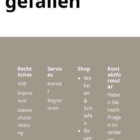
gefallen
Recht
Servic
Shop
Kont
liches
es
aktfo
Wo
rmul
AGB
Kontak
hn
ar
t
en
Impres
Habe
&
sum
Registr
n Sie
Sch
ieren
noch
Datens
lafe
Frage
chutze
n
n zu
rkläru
Ba
unser
ng
um
en