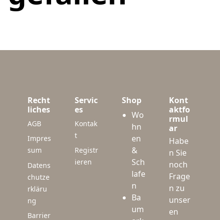
Recht
Servic
Shop
Kont
liches
es
aktfo
Wo
rmul
AGB
Kontak
hn
ar
t
en
Impres
Habe
&
sum
Registr
n Sie
Sch
ieren
noch
Datens
lafe
Frage
chutze
n
n zu
rkläru
Ba
unser
ng
um
en
Barrier