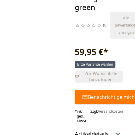
green
Alle
0
Bewertung
anzeigen
59,95 €
*
Bitte Variante wählen
Zur Wunschliste
hinzufügen
Benachrichtige mich
*
inkl.
zzgl.
Versandkosten
ges.
MwSt
Artikeldetails