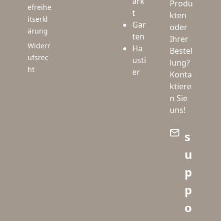
ark
Produ
efreihe
t
kten
itserkl
Gar
oder
ärung
ten
Ihrer
Widerr
Ha
Bestel
ufsrec
usti
lung?
ht
er
Konta
ktiere
n Sie
uns!
s
u
p
p
o