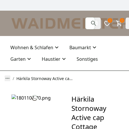
0
0
Wohnen & Schlafen
Baumarkt
Garten
Haustier
Sonstiges
Härkila Stornoway Active cap Cottage green
Härkila
Stornoway
Active cap
Cottage