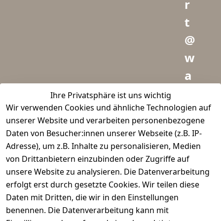
r
t
@
w
a
i
Ihre Privatsphäre ist uns wichtig
Wir verwenden Cookies und ähnliche Technologien auf
d
unserer Website und verarbeiten personenbezogene
m
Daten von Besucher:innen unserer Webseite (z.B. IP-
e
Adresse), um z.B. Inhalte zu personalisieren, Medien
von Drittanbietern einzubinden oder Zugriffe auf
i
unsere Website zu analysieren. Die Datenverarbeitung
s
erfolgt erst durch gesetzte Cookies. Wir teilen diese
t
Daten mit Dritten, die wir in den Einstellungen
benennen. Die Datenverarbeitung kann mit
e