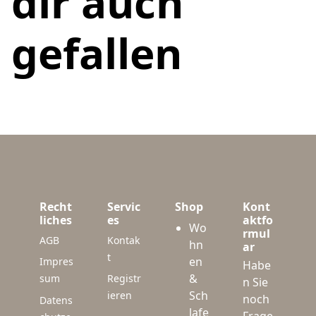
dir auch
gefallen
Recht
Servic
Shop
Kont
liches
es
aktfo
Wo
rmul
AGB
Kontak
hn
ar
t
en
Impres
Habe
&
sum
Registr
n Sie
Sch
ieren
noch
Datens
lafe