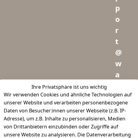
p
o
r
t
@
w
a
i
Ihre Privatsphäre ist uns wichtig
Wir verwenden Cookies und ähnliche Technologien auf
d
unserer Website und verarbeiten personenbezogene
m
Daten von Besucher:innen unserer Webseite (z.B. IP-
e
Adresse), um z.B. Inhalte zu personalisieren, Medien
von Drittanbietern einzubinden oder Zugriffe auf
i
unsere Website zu analysieren. Die Datenverarbeitung