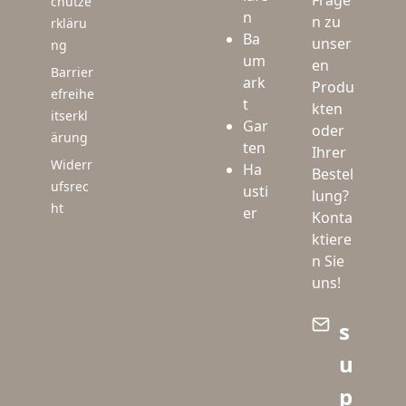
Frage
chutze
n
n zu
rkläru
Ba
unser
ng
um
en
Barrier
ark
Produ
efreihe
t
kten
itserkl
Gar
oder
ärung
ten
Ihrer
Widerr
Ha
Bestel
ufsrec
usti
lung?
ht
er
Konta
ktiere
n Sie
uns!
s
u
p