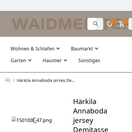
0
0
Wohnen & Schlafen
Baumarkt
Garten
Haustier
Sonstiges
Härkila Annaboda jersey Demitasse brown melange
Härkila
Annaboda
jersey
Demitasse