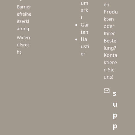
um
en
Barrier
ark
Produ
efreihe
t
kten
itserkl
Gar
oder
ärung
ten
Ihrer
Widerr
Ha
Bestel
ufsrec
usti
lung?
ht
er
Konta
ktiere
n Sie
uns!
s
u
p
p