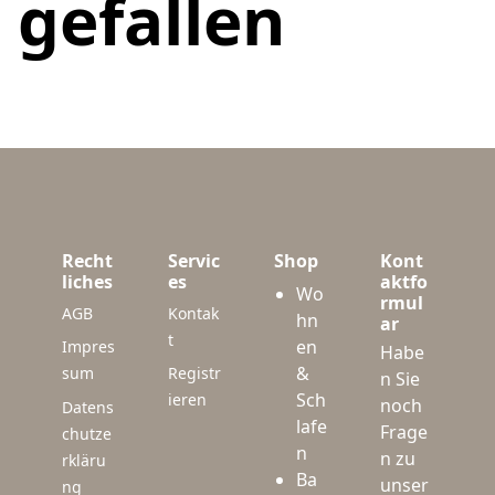
gefallen
Recht
Servic
Shop
Kont
liches
es
aktfo
Wo
rmul
AGB
Kontak
hn
ar
t
en
Impres
Habe
&
sum
Registr
n Sie
Sch
ieren
noch
Datens
lafe
Frage
chutze
n
n zu
rkläru
Ba
unser
ng