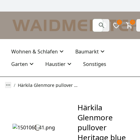
0
0
Wohnen & Schlafen
Baumarkt
Garten
Haustier
Sonstiges
Härkila Glenmore pullover Heritage blue
Härkila
Glenmore
pullover
Heritage blue