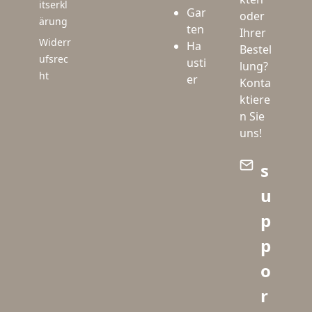
itserkl
Gar
oder
ärung
ten
Ihrer
Widerr
Ha
Bestel
ufsrec
usti
lung?
ht
er
Konta
ktiere
n Sie
uns!
s
u
p
p
o
r