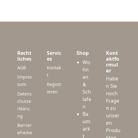
Recht
Servic
Shop
Kont
liches
es
aktfo
Wo
rmul
AGB
Kontak
hn
ar
t
en
Impres
Habe
&
sum
Registr
n Sie
Sch
ieren
noch
Datens
lafe
Frage
chutze
n
n zu
rkläru
Ba
unser
ng
um
en
Barrier
ark
Produ
efreihe
t
kten