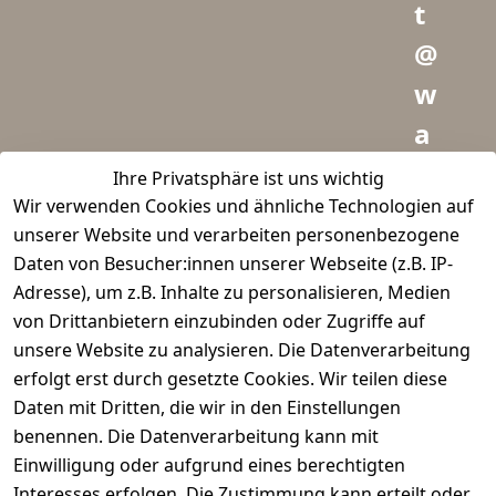
t
@
w
a
i
Ihre Privatsphäre ist uns wichtig
Wir verwenden Cookies und ähnliche Technologien auf
d
unserer Website und verarbeiten personenbezogene
m
Daten von Besucher:innen unserer Webseite (z.B. IP-
e
Adresse), um z.B. Inhalte zu personalisieren, Medien
von Drittanbietern einzubinden oder Zugriffe auf
i
unsere Website zu analysieren. Die Datenverarbeitung
s
erfolgt erst durch gesetzte Cookies. Wir teilen diese
t
Daten mit Dritten, die wir in den Einstellungen
benennen. Die Datenverarbeitung kann mit
e
Einwilligung oder aufgrund eines berechtigten
r.
Interesses erfolgen. Die Zustimmung kann erteilt oder