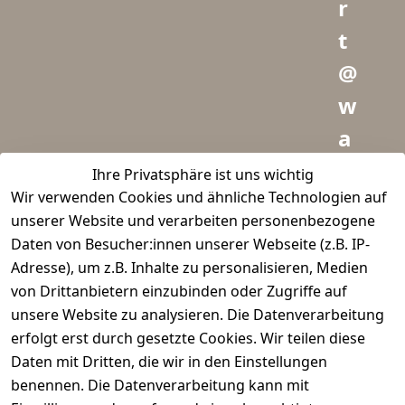
r
t
@
w
a
i
Ihre Privatsphäre ist uns wichtig
Wir verwenden Cookies und ähnliche Technologien auf
d
unserer Website und verarbeiten personenbezogene
m
Daten von Besucher:innen unserer Webseite (z.B. IP-
e
Adresse), um z.B. Inhalte zu personalisieren, Medien
von Drittanbietern einzubinden oder Zugriffe auf
i
unsere Website zu analysieren. Die Datenverarbeitung
s
erfolgt erst durch gesetzte Cookies. Wir teilen diese
t
Daten mit Dritten, die wir in den Einstellungen
benennen. Die Datenverarbeitung kann mit
e