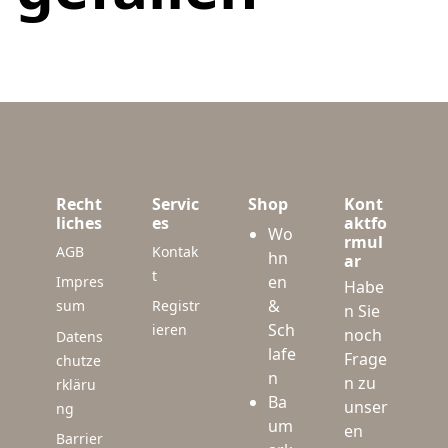
Recht
Servic
Shop
Kont
liches
es
aktfo
Wo
rmul
AGB
Kontak
hn
ar
t
en
Impres
Habe
&
sum
Registr
n Sie
Sch
ieren
noch
Datens
lafe
Frage
chutze
n
n zu
rkläru
Ba
unser
ng
um
en
Barrier