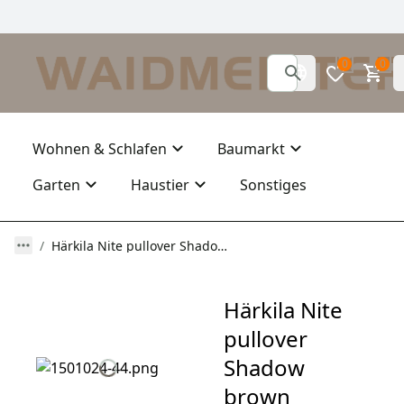
0
0
Wohnen & Schlafen
Baumarkt
Garten
Haustier
Sonstiges
Härkila Nite pullover Shadow brown melange
Härkila Nite
pullover
Shadow
brown