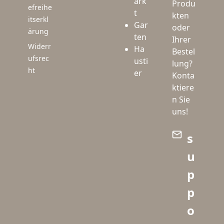
ark
Produ
efreihe
t
kten
itserkl
Gar
oder
ärung
ten
Ihrer
Widerr
Ha
Bestel
ufsrec
usti
lung?
ht
er
Konta
ktiere
n Sie
uns!
s
u
p
p
o