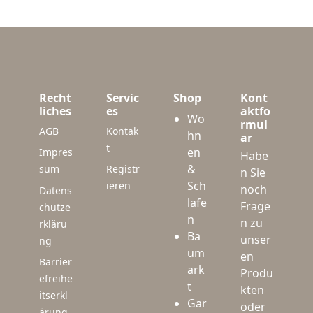
Recht
Servic
Shop
Kont
liches
es
aktfo
Wo
rmul
AGB
Kontak
hn
ar
t
en
Impres
Habe
&
sum
Registr
n Sie
Sch
ieren
noch
Datens
lafe
Frage
chutze
n
n zu
rkläru
Ba
unser
ng
um
en
Barrier
ark
Produ
efreihe
t
kten
itserkl
Gar
oder
ärung