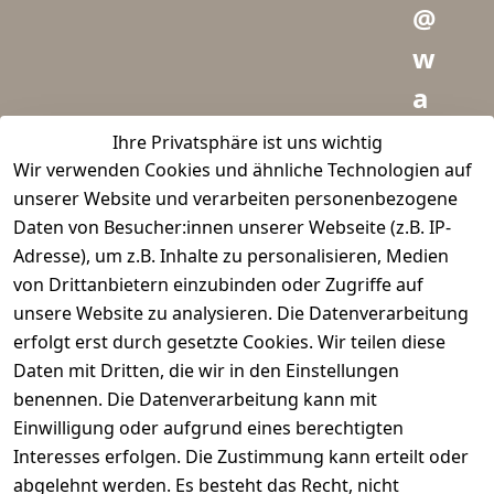
@
w
a
i
Ihre Privatsphäre ist uns wichtig
Wir verwenden Cookies und ähnliche Technologien auf
d
unserer Website und verarbeiten personenbezogene
m
Daten von Besucher:innen unserer Webseite (z.B. IP-
e
Adresse), um z.B. Inhalte zu personalisieren, Medien
von Drittanbietern einzubinden oder Zugriffe auf
i
unsere Website zu analysieren. Die Datenverarbeitung
s
erfolgt erst durch gesetzte Cookies. Wir teilen diese
t
Daten mit Dritten, die wir in den Einstellungen
benennen. Die Datenverarbeitung kann mit
e
Einwilligung oder aufgrund eines berechtigten
r.
Interesses erfolgen. Die Zustimmung kann erteilt oder
abgelehnt werden. Es besteht das Recht, nicht