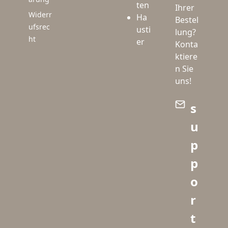
ten
Ihrer
Widerr
Ha
Bestel
ufsrec
usti
lung?
ht
er
Konta
ktiere
n Sie
uns!
s
u
p
p
o
r
t