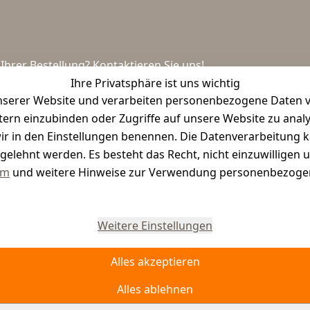
hrer Bestellung? Kontaktieren Sie uns!
Ihre Privatsphäre ist uns wichtig
serer Website und verarbeiten personenbezogene Daten vo
etern einzubinden oder Zugriffe auf unsere Website zu anal
e wir in den Einstellungen benennen. Die Datenverarbeitung 
gelehnt werden. Es besteht das Recht, nicht einzuwilligen 
um
und weitere Hinweise zur Verwendung personenbezogen
Vertrag widerrufen
Weitere Einstellungen
Alles akzeptieren
Alles ablehnen