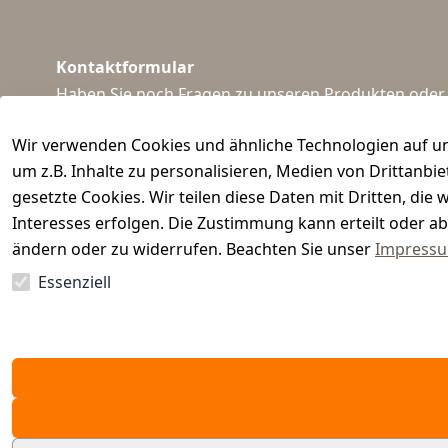
Kontaktformular
Haben Sie noch Fragen zu unseren Produkten oder I
support@waidmeister.de
Wir verwenden Cookies und ähnliche Technologien auf un
um z.B. Inhalte zu personalisieren, Medien von Drittanbi
gesetzte Cookies. Wir teilen diese Daten mit Dritten, di
Interesses erfolgen. Die Zustimmung kann erteilt oder ab
ändern oder zu widerrufen. Beachten Sie unser
Impress
Essenziell