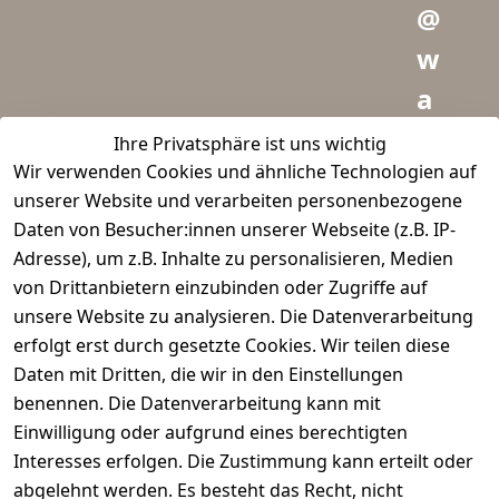
@
w
a
i
Ihre Privatsphäre ist uns wichtig
Wir verwenden Cookies und ähnliche Technologien auf
d
unserer Website und verarbeiten personenbezogene
m
Daten von Besucher:innen unserer Webseite (z.B. IP-
e
Adresse), um z.B. Inhalte zu personalisieren, Medien
von Drittanbietern einzubinden oder Zugriffe auf
i
unsere Website zu analysieren. Die Datenverarbeitung
s
erfolgt erst durch gesetzte Cookies. Wir teilen diese
t
Daten mit Dritten, die wir in den Einstellungen
benennen. Die Datenverarbeitung kann mit
e
Einwilligung oder aufgrund eines berechtigten
r.
Interesses erfolgen. Die Zustimmung kann erteilt oder
abgelehnt werden. Es besteht das Recht, nicht