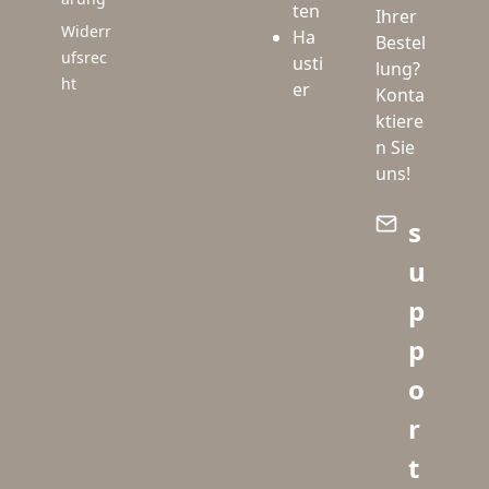
ten
Ihrer
Widerr
Ha
Bestel
ufsrec
usti
lung?
ht
er
Konta
ktiere
n Sie
uns!
s
u
p
p
o
r
t