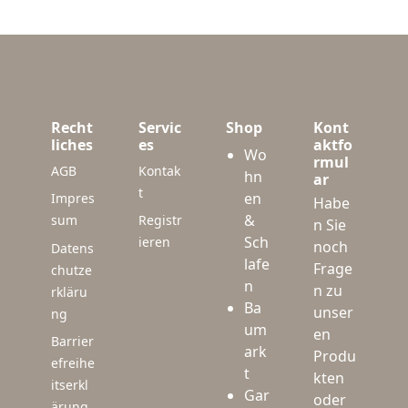
Recht
Servic
Shop
Kont
liches
es
aktfo
Wo
rmul
AGB
Kontak
hn
ar
t
en
Impres
Habe
&
sum
Registr
n Sie
Sch
ieren
noch
Datens
lafe
Frage
chutze
n
n zu
rkläru
Ba
unser
ng
um
en
Barrier
ark
Produ
efreihe
t
kten
itserkl
Gar
oder
ärung