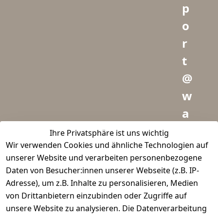
p
o
r
t
@
w
a
i
Ihre Privatsphäre ist uns wichtig
Wir verwenden Cookies und ähnliche Technologien auf
d
unserer Website und verarbeiten personenbezogene
m
Daten von Besucher:innen unserer Webseite (z.B. IP-
e
Adresse), um z.B. Inhalte zu personalisieren, Medien
von Drittanbietern einzubinden oder Zugriffe auf
i
unsere Website zu analysieren. Die Datenverarbeitung