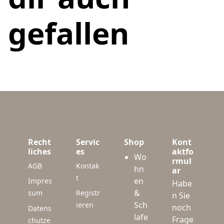
gefallen
Recht
Servic
Shop
Kont
liches
es
aktfo
Wo
rmul
AGB
Kontak
hn
ar
t
en
Impres
Habe
&
sum
Registr
n Sie
Sch
ieren
noch
Datens
lafe
Frage
chutze