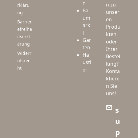
n
n zu
rkläru
Ba
unser
ng
um
en
Barrier
ark
Produ
efreihe
t
kten
itserkl
Gar
oder
ärung
ten
Ihrer
Widerr
Ha
Bestel
ufsrec
usti
lung?
ht
er
Konta
ktiere
n Sie
uns!
s
u
p