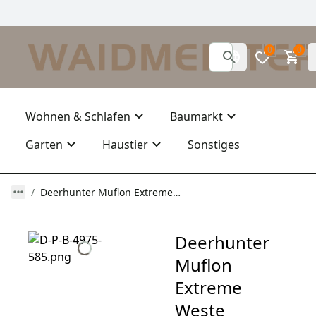
0
0
Wohnen & Schlafen
Baumarkt
Garten
Haustier
Sonstiges
Deerhunter Muflon Extreme Weste
Deerhunter
Muflon
Extreme
Weste