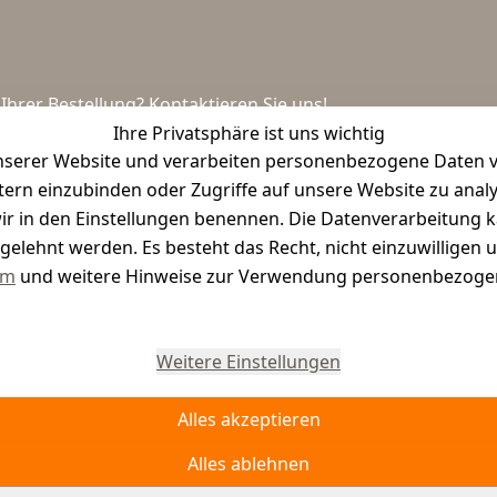
hrer Bestellung? Kontaktieren Sie uns!
Ihre Privatsphäre ist uns wichtig
serer Website und verarbeiten personenbezogene Daten vo
etern einzubinden oder Zugriffe auf unsere Website zu anal
e wir in den Einstellungen benennen. Die Datenverarbeitung 
gelehnt werden. Es besteht das Recht, nicht einzuwilligen 
um
und weitere Hinweise zur Verwendung personenbezogen
Vertrag widerrufen
Weitere Einstellungen
Alles akzeptieren
Alles ablehnen