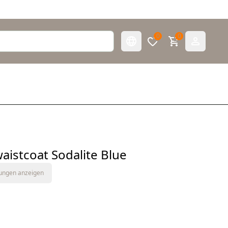
0
0
waistcoat Sodalite Blue
tungen anzeigen