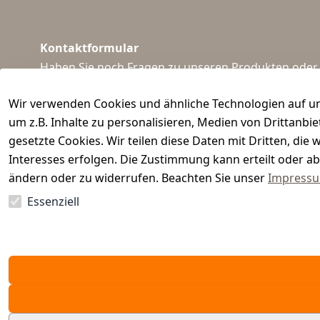
Kontaktformular
Haben Sie noch Fragen zu unseren Produkten oder I
support@waidmeister.de
Wir verwenden Cookies und ähnliche Technologien auf un
um z.B. Inhalte zu personalisieren, Medien von Drittanbi
gesetzte Cookies. Wir teilen diese Daten mit Dritten, di
Interesses erfolgen. Die Zustimmung kann erteilt oder ab
ändern oder zu widerrufen. Beachten Sie unser
Impress
Essenziell