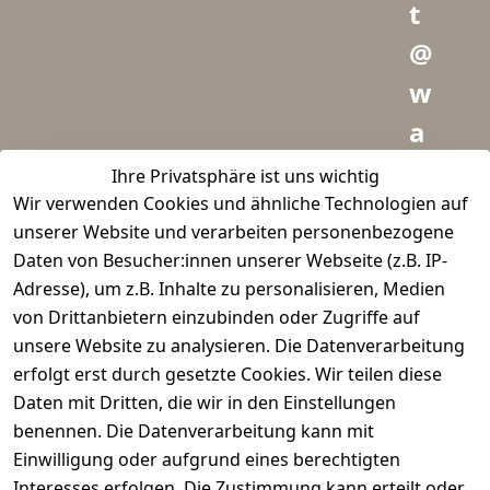
t
@
w
a
i
Ihre Privatsphäre ist uns wichtig
Wir verwenden Cookies und ähnliche Technologien auf
d
unserer Website und verarbeiten personenbezogene
m
Daten von Besucher:innen unserer Webseite (z.B. IP-
e
Adresse), um z.B. Inhalte zu personalisieren, Medien
von Drittanbietern einzubinden oder Zugriffe auf
i
unsere Website zu analysieren. Die Datenverarbeitung
s
erfolgt erst durch gesetzte Cookies. Wir teilen diese
t
Daten mit Dritten, die wir in den Einstellungen
benennen. Die Datenverarbeitung kann mit
e
Einwilligung oder aufgrund eines berechtigten
r.
Interesses erfolgen. Die Zustimmung kann erteilt oder