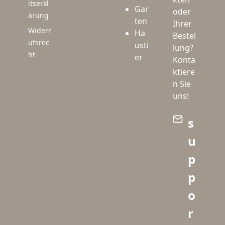
itserkl
Gar
oder
ärung
ten
Ihrer
Widerr
Ha
Bestel
ufsrec
usti
lung?
ht
er
Konta
ktiere
n Sie
uns!
s
u
p
p
o
r