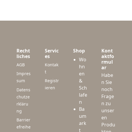
Recht
Servic
Shop
Kont
liches
es
aktfo
Wo
rmul
AGB
Kontak
hn
ar
t
en
Impres
Habe
&
sum
Registr
n Sie
Sch
ieren
noch
Datens
lafe
Frage
chutze
n
n zu
rkläru
Ba
unser
ng
um
en
Barrier
ark
Produ
efreihe
t
kten