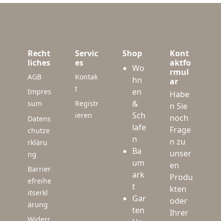
Recht
Servic
Shop
Kont
liches
es
aktfo
Wo
rmul
AGB
Kontak
hn
ar
t
en
Impres
Habe
&
sum
Registr
n Sie
Sch
ieren
noch
Datens
lafe
Frage
chutze
n
n zu
rkläru
Ba
unser
ng
um
en
Barrier
ark
Produ
efreihe
t
kten
itserkl
Gar
oder
ärung
ten
Ihrer
Widerr