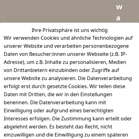
w
a
i
Ihre Privatsphäre ist uns wichtig
Wir verwenden Cookies und ähnliche Technologien auf
d
unserer Website und verarbeiten personenbezogene
m
Daten von Besucher:innen unserer Webseite (z.B. IP-
e
Adresse), um z.B. Inhalte zu personalisieren, Medien
von Drittanbietern einzubinden oder Zugriffe auf
i
unsere Website zu analysieren. Die Datenverarbeitung
s
erfolgt erst durch gesetzte Cookies. Wir teilen diese
t
Daten mit Dritten, die wir in den Einstellungen
benennen. Die Datenverarbeitung kann mit
e
Einwilligung oder aufgrund eines berechtigten
r.
Interesses erfolgen. Die Zustimmung kann erteilt oder
abgelehnt werden. Es besteht das Recht, nicht
d
einzuwilligen und die Einwilligung zu einem späteren