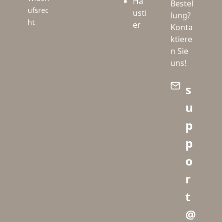
Ha
Bestel
ufsrec
usti
lung?
ht
er
Konta
ktiere
n Sie
uns!
s
u
p
p
o
r
t
@