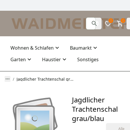
0
0
Wohnen & Schlafen
Baumarkt
Garten
Haustier
Sonstiges
Jagdlicher Trachtenschal grau/blau
Jagdlicher
Trachtenschal
grau/blau
Alle